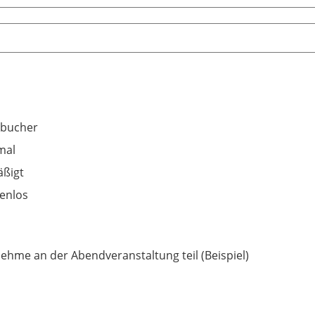
hbucher
mal
ßigt
enlos
nehme an der Abendveranstaltung teil (Beispiel)