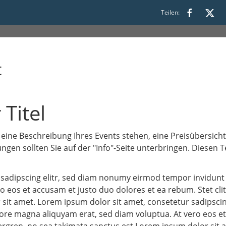
Teilen:
t
 Titel
 eine Beschreibung Ihres Events stehen, eine Preisübersicht
gen sollten Sie auf der "Info"-Seite unterbringen. Diesen 
 sadipscing elitr, sed diam nonumy eirmod tempor invidunt
o eos et accusam et justo duo dolores et ea rebum. Stet cl
sit amet. Lorem ipsum dolor sit amet, consetetur sadipsci
ore magna aliquyam erat, sed diam voluptua. At vero eos e
bergren, no sea takimata sanctus est Lorem ipsum dolor sit 