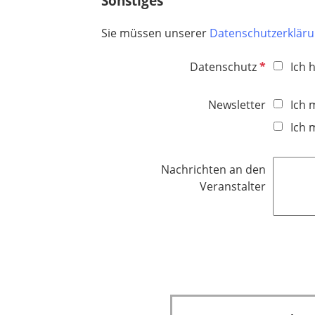
Sonstiges
Sie müssen unserer
Datenschutzerklär
P
Datenschutz
Ich 
f
l
Newsletter
Ich 
i
Ich 
c
h
t
Nachrichten an den
f
Veranstalter
e
l
d