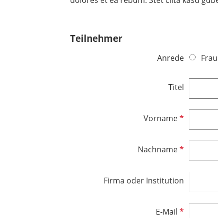
Teilnehmer
Anrede
Frau
Titel
P
Vorname
f
l
P
Nachname
i
f
c
l
h
Firma oder Institution
i
t
c
f
h
e
P
E-Mail