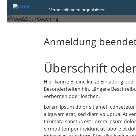
Vorlage Workshops
Veranstaltungen organisieren
Anmeldung beende
Überschrift oder
Hier kann z.B. eine kurze Einladung oder
Besonderheiten hin. Längere Beschreibun
verbergen oder löschen.
Lorem ipsum dolor sit amet, consetetur
aliquyam erat, sed diam voluptua. At ver
takimata sanctus est Lorem ipsum dolor 
eirmod tempor invidunt ut labore et dol
dolores et ea rebum. Stet clita kasd gu