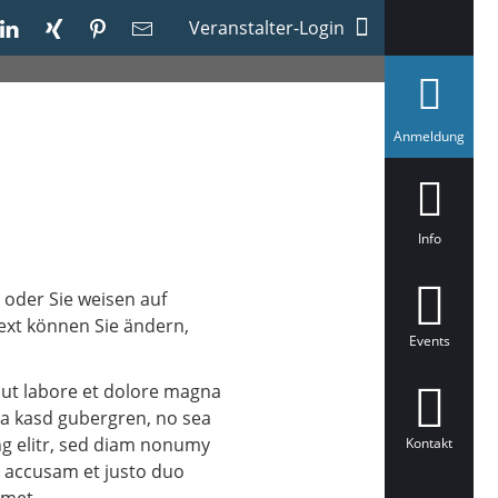
Veranstalter-Login
a
Anmeldung
u
s
g
e
w
ä
Info
h
l
t
 oder Sie weisen auf
Text können Sie ändern,
Events
 ut labore et dolore magna
ita kasd gubergren, no sea
ng elitr, sed diam nonumy
Kontakt
t accusam et justo duo
amet.