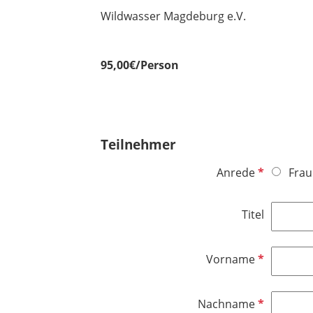
Wildwasser Magdeburg e.V.
95,00€/Person
Teilnehmer
P
Anrede
Frau
f
l
Titel
i
c
h
P
Vorname
t
f
f
l
P
Nachname
e
i