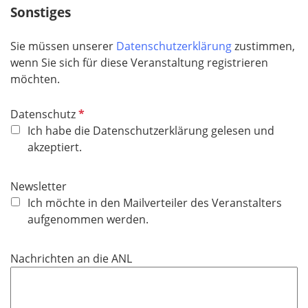
h
Sonstiges
t
f
Sie müssen unserer
Datenschutzerklärung
zustimmen,
e
wenn Sie sich für diese Veranstaltung registrieren
l
möchten.
d
P
Datenschutz
f
Ich habe die Datenschutzerklärung gelesen und
l
akzeptiert.
i
c
Newsletter
h
Ich möchte in den Mailverteiler des Veranstalters
t
aufgenommen werden.
f
e
Nachrichten an die ANL
l
d