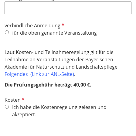
P
verbindliche Anmeldung
f
für die oben genannte Veranstaltung
l
i
Laut Kosten- und Teilnahmeregelung gilt für die
c
Teilnahme an Veranstaltungen der Bayerischen
h
Akademie für Naturschutz und Landschaftspflege
t
Folgendes (Link zur ANL-Seite)
.
f
e
Die Prüfungsgebühr beträgt 40,00 €.
l
d
P
Kosten
f
Ich habe die Kostenregelung gelesen und
l
akzeptiert.
i
c