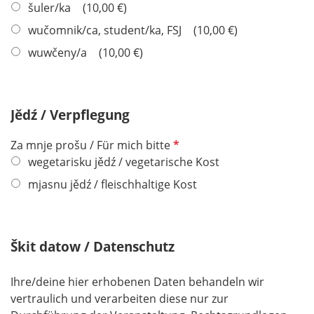
f
šuler/ka
10,00 €
l
wučomnik/ca, student/ka, FSJ
10,00 €
i
wuwčeny/a
10,00 €
c
h
t
f
Jědź / Verpflegung
e
l
P
Za mnje prošu / Für mich bitte
d
f
wegetarisku jědź / vegetarische Kost
l
mjasnu jědź / fleischhaltige Kost
i
c
h
Škit datow / Datenschutz
t
f
e
Ihre/deine hier erhobenen Daten behandeln wir
l
vertraulich und verarbeiten diese nur zur
d