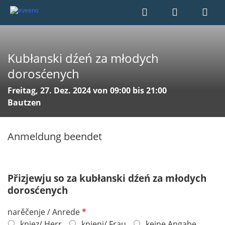
Kubłanski dźeń za młodych
dorosćenych
Freitag, 27. Dez. 2024 von 09:00 bis 21:00
Bautzen
Anmeldung beendet
Přizjewju so za kubłanski dźeń za młodych
dorosćenych
P
narěčenje / Anrede
f
knjez/ Herr
knjeni/ Frau
keine Angabe