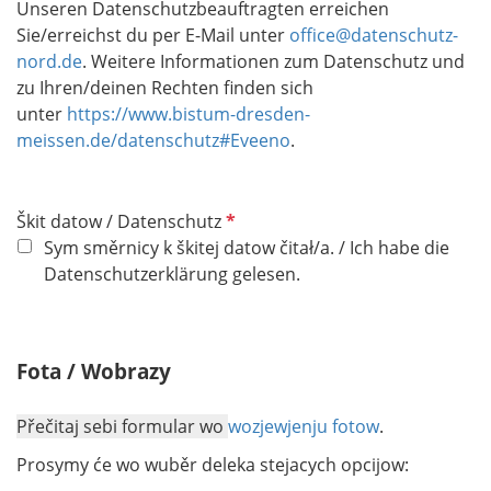
Unseren Datenschutzbeauftragten erreichen
Sie/erreichst du per E-Mail unter
office@datenschutz-
nord.de
. Weitere Informationen zum Datenschutz und
zu Ihren/deinen Rechten finden sich
unter
https://www.bistum-dresden-
meissen.de/datenschutz#Eveeno
.
P
Škit datow / Datenschutz
f
Sym směrnicy k škitej datow čitał/a. / Ich habe die
l
Datenschutzerklärung gelesen.
i
c
h
Fota / Wobrazy
t
f
Přečitaj sebi formular wo
wozjewjenju fotow
.
e
l
Pr
osymy će wo wuběr deleka stejacych opcijow:
d