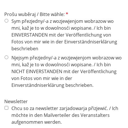
P
Prošu wuběraj / Bitte wähle:
f
Sym přezjedny/-a z wozjewjenjom wobrazow wo
l
mni, kaž je to w dowolnosći wopisane. / Ich bin
i
EINVERSTANDEN mit der Veröffentlichung von
c
Fotos von mir wie in der Einverständniserklärung
h
beschrieben
t
Njejsym přezjedny/-a z wozjewjenjom wobrazow wo
f
mni, kaž je to w dowolnosći wopisane. / Ich bin
e
NICHT EINVERSTANDEN mit der Veröffentlichung
l
von Fotos von mir wie in der
d
Einverständniserklärung beschrieben.
Newsletter
Chcu so za newsletter zarjadowarja přizjewić. / Ich
möchte in den Mailverteiler des Veranstalters
aufgenommen werden.