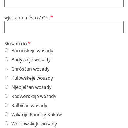
l
d
P
wjes abo město / Ort
f
l
i
P
Słušam do
c
f
Baćońskeje wosady
h
l
t
Budyskeje wosady
i
f
Chróšćan wosady
c
e
h
Kulowskeje wosady
l
t
d
Njebjelčan wosady
f
Radworskeje wosady
e
l
Ralbičan wosady
d
Wikarije Pančicy-Kukow
Wotrowskeje wosady