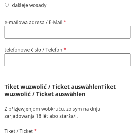
dalšeje wosady
P
e-mailowa adresa / E-Mail
f
l
i
P
telefonowe čisło / Telefon
c
f
h
l
t
i
f
c
e
h
Tiket wuzwolić / Ticket auswählenTiket
l
t
wuzwolić / Ticket auswählen
d
f
e
Z přizjewjenjom wobkruću, zo sym na dnju
l
zarjadowanja 18 lět abo starša/i.
d
P
Tiket / Ticket