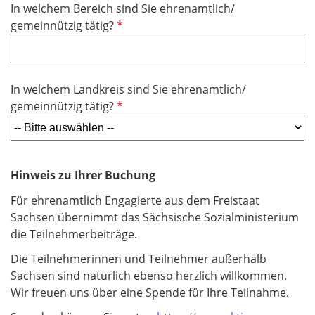
In welchem Bereich sind Sie ehrenamtlich/
c
l
P
gemeinnützig tätig?
h
d
f
t
l
f
i
e
In welchem Landkreis sind Sie ehrenamtlich/
c
l
P
gemeinnützig tätig?
h
d
f
t
l
f
i
e
c
Hinweis zu Ihrer Buchung
l
h
d
Für ehrenamtlich Engagierte aus dem Freistaat
t
Sachsen übernimmt das Sächsische Sozialministerium
f
die Teilnehmerbeiträge.
e
l
Die Teilnehmerinnen und Teilnehmer außerhalb
d
Sachsen sind natürlich ebenso herzlich willkommen.
Wir freuen uns über eine Spende für Ihre Teilnahme.