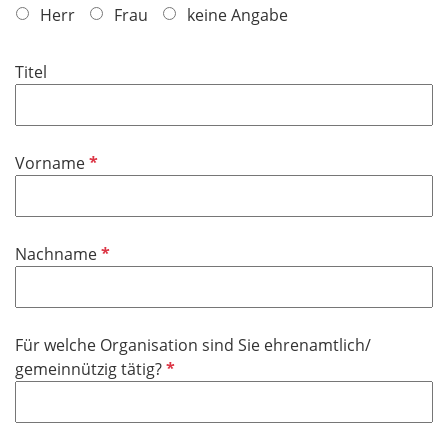
f
Herr
Frau
keine Angabe
l
i
Titel
c
h
t
f
P
Vorname
e
f
l
l
d
i
P
Nachname
c
f
h
l
t
i
f
Für welche Organisation sind Sie ehrenamtlich/
c
e
P
gemeinnützig tätig?
h
l
f
t
d
l
f
i
e