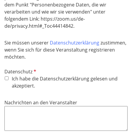
dem Punkt "Personenbezogene Daten, die wir
verarbeiten und wie wir sie verwenden" unter
folgendem Link: https://zoom.us/de-
de/privacy.html#_Toc44414842.
Sie müssen unserer
Datenschutzerklärung
zustimmen,
wenn Sie sich für diese Veranstaltung registrieren
möchten.
P
Datenschutz
f
Ich habe die Datenschutzerklärung gelesen und
l
akzeptiert.
i
c
Nachrichten an den Veranstalter
h
t
f
e