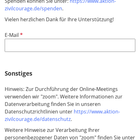
Spenden können Sie unter:
https://www.aktion-
zivilcourage.de/spenden
.
Vielen herzlichen Dank für Ihre Unterstützung!
P
E-Mail
f
l
i
c
h
Sonstiges
t
f
Hinweis: Zur Durchführung der Online-Meetings
e
verwenden wir "zoom". Weitere Informationen zur
l
Datenverarbeitung finden Sie in unseren
d
Datenschutzrichtlinien unter
https://www.aktion-
zivilcourage.de/datenschutz
.
Weitere Hinweise zur Verarbeitung Ihrer
personenbezogener Daten von "zoom" finden Sie unter