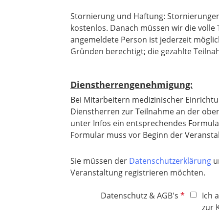
d
e
Stornierung und Haftung: Stornierungen 
l
kostenlos. Danach müssen wir die volle
d
angemeldete Person ist jederzeit möglic
Gründen berechtigt; die gezahlte Teilna
Dienstherrengenehmigung:
Bei Mitarbeitern medizinischer Einricht
Dienstherren zur Teilnahme an der oben
unter Infos ein entsprechendes Formula
Formular muss vor Beginn der Veransta
Sie müssen der
Datenschutzerklärung
u
Veranstaltung registrieren möchten.
P
Datenschutz & AGB's
Ich 
f
zur
l