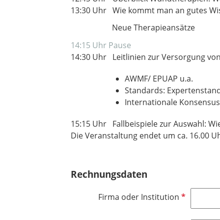
13:30 Uhr Wie kommt man an gutes Wiss
Neue Therapieansätze
14:15 Uhr Pause
14:30 Uhr Leitlinien zur Versorgung v
AWMF/ EPUAP u.a.
Standards: Expertenstan
Internationale Konsensusp
15:15 Uhr Fallbeispiele zur Auswahl: Wi
Die Veranstaltung endet um ca. 16.00 U
Rechnungsdaten
P
Firma oder Institution
f
l