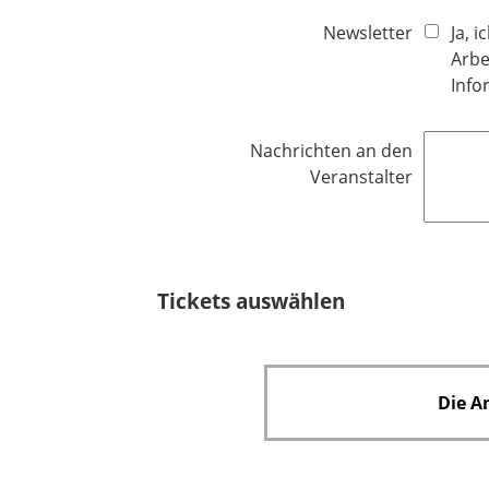
i
Newsletter
Ja, 
c
Arbe
h
Info
t
f
Nachrichten an den
e
Veranstalter
l
d
Tickets auswählen
Die A