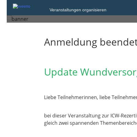
Freitag, 21. Apr. 2023 von 08:
Veranstaltungen organisieren
Hannover
Anmeldung beende
Update Wundversorgu
Liebe Teilnehmerinnen, liebe Teilnehmer
bei dieser Veranstaltung zur ICW-Rezerti
gleich zwei spannenden Themenbereich