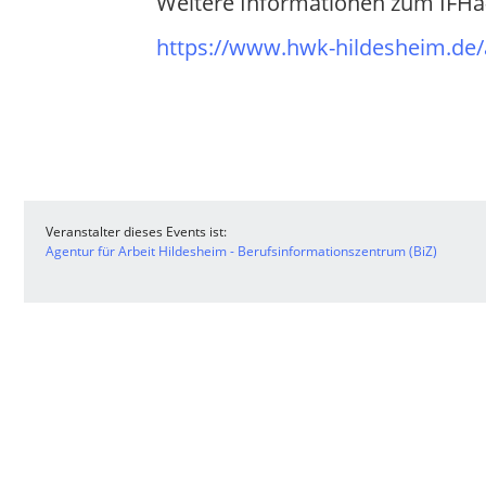
Weitere Informationen zum IFHa
https://www.hwk-hildesheim.de/a
Veranstalter dieses Events ist:
Agentur für Arbeit Hildesheim - Berufsinformationszentrum (BiZ)