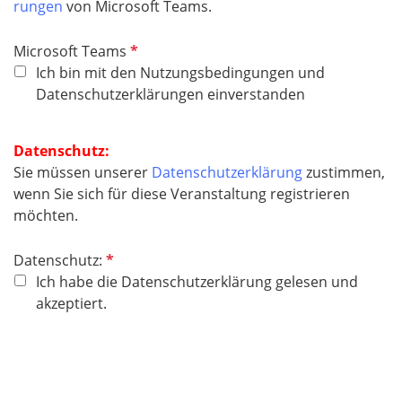
rungen
von Microsoft Teams.
P
Microsoft Teams
f
Ich bin mit den Nutzungsbedingungen und
l
Datenschutzerklärungen einverstanden
i
c
Datenschutz:
h
Sie müssen unserer
Datenschutzerklärung
zustimmen,
t
wenn Sie sich für diese Veranstaltung registrieren
f
möchten.
e
l
P
Datenschutz:
d
f
Ich habe die Datenschutzerklärung gelesen und
l
akzeptiert.
i
c
h
t