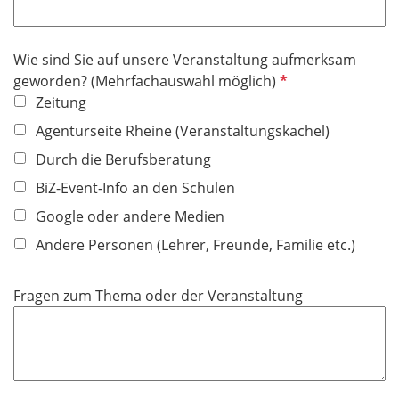
Wie sind Sie auf unsere Veranstaltung aufmerksam
P
geworden? (Mehrfachauswahl möglich)
f
Zeitung
l
Agenturseite Rheine (Veranstaltungskachel)
i
Durch die Berufsberatung
c
h
BiZ-Event-Info an den Schulen
t
Google oder andere Medien
f
Andere Personen (Lehrer, Freunde, Familie etc.)
e
l
d
Fragen zum Thema oder der Veranstaltung