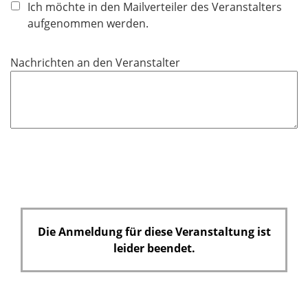
h
Ich möchte in den Mailverteiler des Veranstalters
t
aufgenommen werden.
f
e
Nachrichten an den Veranstalter
l
d
Die Anmeldung für diese Veranstaltung ist
leider beendet.