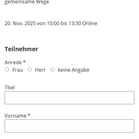
gemeinsame Wege
20. Nov. 2025 von 10:00 bis 13:30 Online
Teilnehmer
P
Anrede
f
Frau
Herr
keine Angabe
l
i
Titel
c
h
t
f
P
Vorname
e
f
l
l
d
i