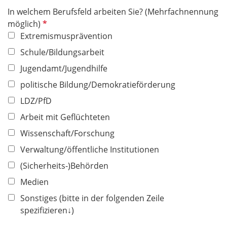
i
f
In welchem Berufsfeld arbeiten Sie? (Mehrfachnennung
c
e
P
möglich)
h
l
f
Extremismusprävention
t
d
l
f
Schule/Bildungsarbeit
i
e
Jugendamt/Jugendhilfe
c
l
h
politische Bildung/Demokratieförderung
d
t
LDZ/PfD
f
Arbeit mit Geflüchteten
e
l
Wissenschaft/Forschung
d
Verwaltung/öffentliche Institutionen
(Sicherheits-)Behörden
Medien
Sonstiges (bitte in der folgenden Zeile
spezifizieren↓)