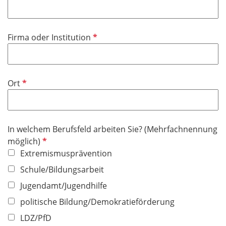
f
h
l
t
i
f
P
Firma oder Institution
c
e
f
h
l
l
t
d
i
f
P
Ort
c
e
f
h
l
l
t
d
i
f
In welchem Berufsfeld arbeiten Sie? (Mehrfachnennung
c
e
P
möglich)
h
l
f
Extremismusprävention
t
d
l
f
Schule/Bildungsarbeit
i
e
Jugendamt/Jugendhilfe
c
l
h
politische Bildung/Demokratieförderung
d
t
LDZ/PfD
f