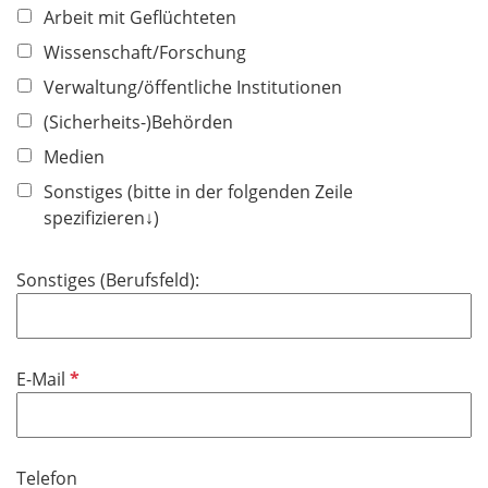
Arbeit mit Geflüchteten
e
l
Wissenschaft/Forschung
d
Verwaltung/öffentliche Institutionen
(Sicherheits-)Behörden
Medien
Sonstiges (bitte in der folgenden Zeile
spezifizieren↓)
Sonstiges (Berufsfeld):
P
E-Mail
f
l
i
Telefon
c