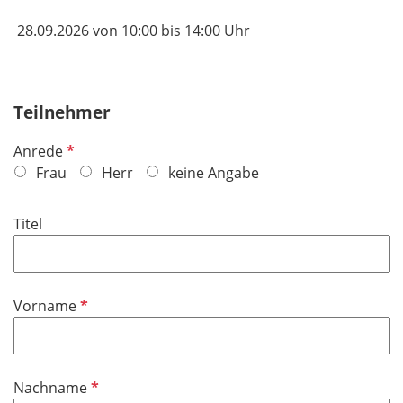
28.09.2026 von 10:00 bis 14:00 Uhr
Teilnehmer
P
Anrede
f
Frau
Herr
keine Angabe
l
i
Titel
c
h
t
f
P
Vorname
e
f
l
l
d
i
P
Nachname
c