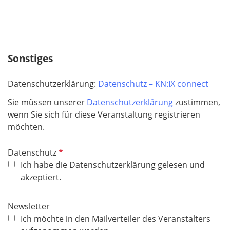
h
t
f
e
Sonstiges
l
d
Datenschutzerklärung:
Datenschutz – KN:IX connect
Sie müssen unserer
Datenschutzerklärung
zustimmen,
wenn Sie sich für diese Veranstaltung registrieren
möchten.
P
Datenschutz
f
Ich habe die Datenschutzerklärung gelesen und
l
akzeptiert.
i
c
Newsletter
h
Ich möchte in den Mailverteiler des Veranstalters
t