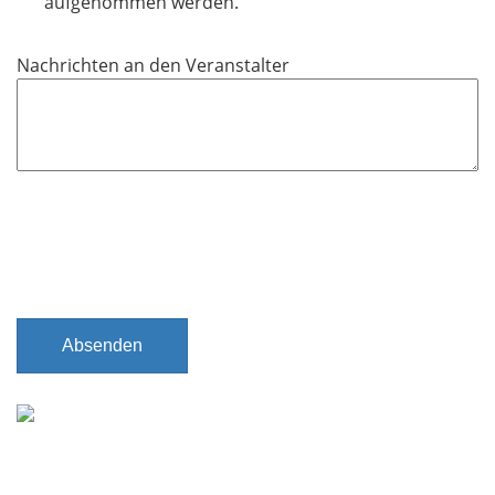
aufgenommen werden.
f
e
Nachrichten an den Veranstalter
l
d
Absenden