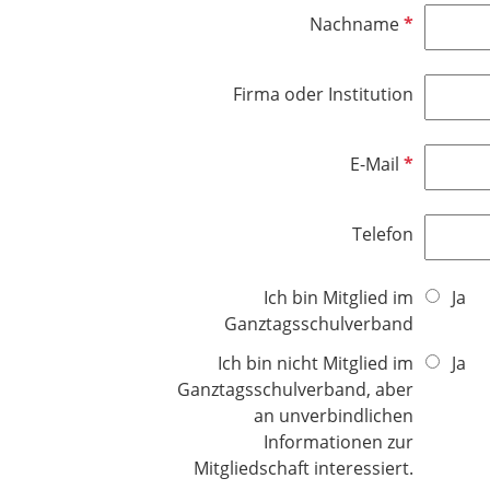
f
l
P
Nachname
e
i
f
l
c
l
d
h
Firma oder Institution
i
t
c
f
h
e
P
E-Mail
t
l
f
f
d
l
e
Telefon
i
l
c
d
h
Ich bin Mitglied im
Ja
t
Ganztagsschulverband
f
Ich bin nicht Mitglied im
Ja
e
Ganztagsschulverband, aber
l
an unverbindlichen
d
Informationen zur
Mitgliedschaft interessiert.