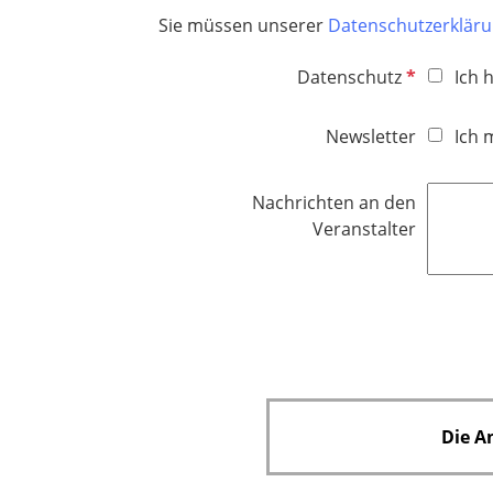
Sie müssen unserer
Datenschutzerklär
P
Datenschutz
Ich 
f
l
Newsletter
Ich 
i
c
Nachrichten an den
h
Veranstalter
t
f
e
l
d
Die A