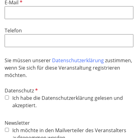
P
E-Mail
e
f
l
l
d
i
Telefon
c
h
t
f
Sie müssen unserer
Datenschutzerklärung
zustimmen,
e
wenn Sie sich für diese Veranstaltung registrieren
l
möchten.
d
P
Datenschutz
f
Ich habe die Datenschutzerklärung gelesen und
l
akzeptiert.
i
c
Newsletter
h
Ich möchte in den Mailverteiler des Veranstalters
t
aufgenommen werden.