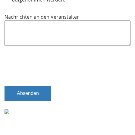
f
e
Nachrichten an den Veranstalter
l
d
Absenden