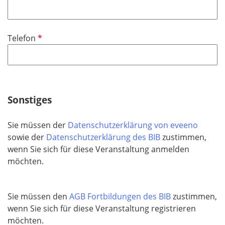
f
l
i
P
Telefon
c
f
h
l
t
i
f
c
e
h
Sonstiges
l
t
d
f
Sie müssen der
Datenschutzerklärung von eveeno
e
sowie der
Datenschutzerklärung des BIB
zustimmen,
l
wenn Sie sich für diese Veranstaltung anmelden
d
möchten.
Sie müssen den
AGB Fortbildungen des BIB
zustimmen,
wenn Sie sich für diese Veranstaltung registrieren
möchten.