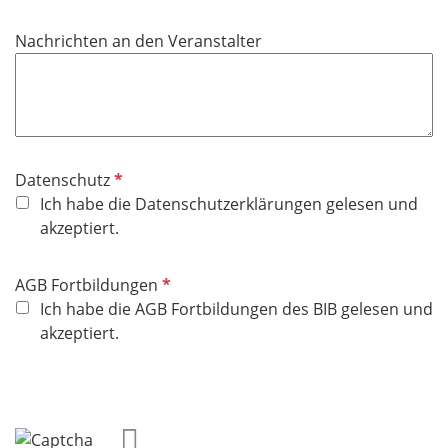
Nachrichten an den Veranstalter
P
Datenschutz
f
Ich habe die Datenschutzerklärungen gelesen und
l
akzeptiert.
i
c
P
AGB Fortbildungen
h
f
Ich habe die AGB Fortbildungen des BIB gelesen und
t
l
akzeptiert.
f
i
e
c
l
h
d
t