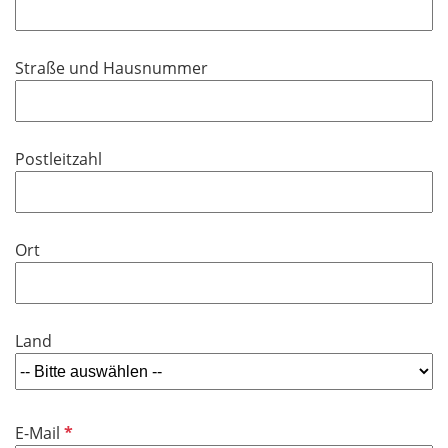
h
l
t
d
f
Straße und Hausnummer
e
l
d
Postleitzahl
Ort
Land
P
E-Mail