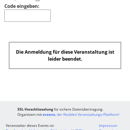
f
Code eingeben:
e
l
d
Die Anmeldung für diese Veranstaltung ist
leider beendet.
SSL-Verschlüsselung
für sichere Datenübertragung.
Organisiert mit
eveeno
, der flexiblen Veranstaltungs-Plattform!
Veranstalter dieses Events ist:
Impressum