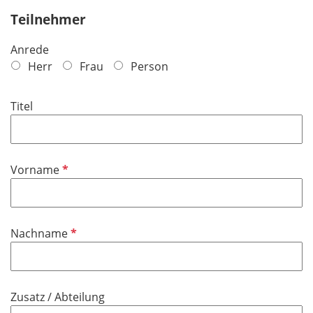
Teilnehmer
Anrede
Herr
Frau
Person
Titel
P
Vorname
f
l
i
P
Nachname
c
f
h
l
t
i
f
Zusatz / Abteilung
c
e