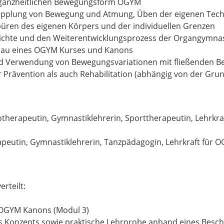
ganzheitlichen Bewegungsform OGYM
pplung von Bewegung und Atmung, Üben der eigenen Tech
en des eigenen Körpers und der individuellen Grenzen
hichte und den Weiterentwicklungsprozess der Organgymn
fbau eines OGYM Kurses und Kanons
und Verwendung von Bewegungsvariationen mit fließenden
rävention als auch Rehabilitation (abhängig von der Grund
iotherapeutin, Gymnastiklehrerin, Sporttherapeutin, Lehrk
peutin, Gymnastiklehrerin, Tanzpädagogin, Lehrkraft für 
rteilt:
 OGYM Kanons (Modul 3)
s Konzepts sowie praktische Lehrprobe anhand eines Besch