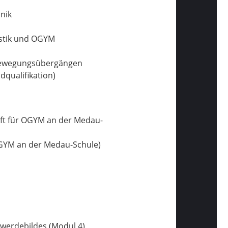
nik
astik und OGYM
 Bewegungsübergängen
qualifikation)
raft für OGYM an der Medau-
OGYM an der Medau-Schule)
werdebildes (Modul 4)