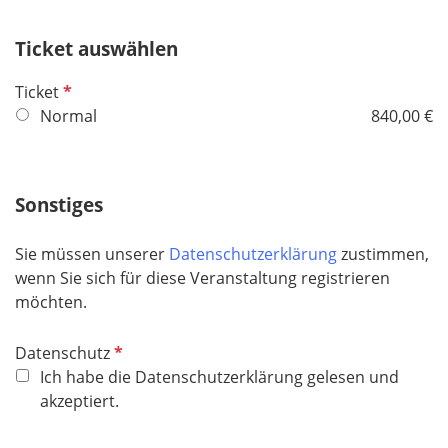
f
e
Ticket auswählen
l
d
P
Ticket
f
Normal
840,00 €
l
i
c
Sonstiges
h
t
Sie müssen unserer
Datenschutzerklärung
zustimmen,
f
wenn Sie sich für diese Veranstaltung registrieren
e
möchten.
l
d
P
Datenschutz
f
Ich habe die Datenschutzerklärung gelesen und
l
akzeptiert.
i
c