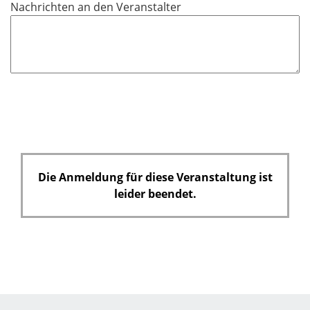
Nachrichten an den Veranstalter
h
t
f
e
l
d
Die Anmeldung für diese Veranstaltung ist
leider beendet.