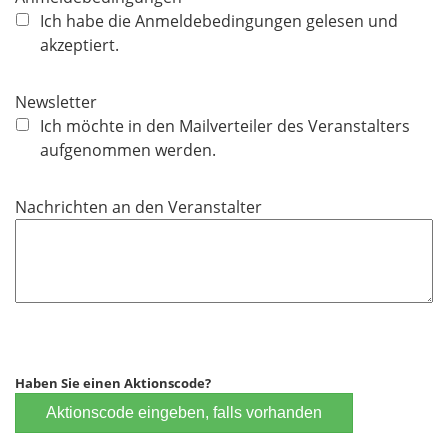
h
f
Ich habe die Anmeldebedingungen gelesen und
t
l
akzeptiert.
f
i
e
c
Newsletter
l
h
Ich möchte in den Mailverteiler des Veranstalters
d
t
aufgenommen werden.
f
e
Nachrichten an den Veranstalter
l
d
Haben Sie einen Aktionscode?
Aktionscode eingeben, falls vorhanden