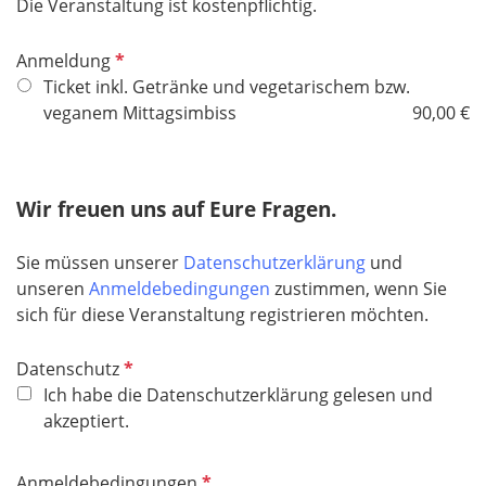
f
Die Veranstaltung ist kostenpflichtig.
e
l
P
Anmeldung
d
f
Ticket inkl. Getränke und vegetarischem bzw.
l
veganem Mittagsimbiss
90,00 €
i
c
h
Wir freuen uns auf Eure Fragen.
t
f
Sie müssen unserer
Datenschutzerklärung
und
e
unseren
Anmeldebedingungen
zustimmen, wenn Sie
l
sich für diese Veranstaltung registrieren möchten.
d
P
Datenschutz
f
Ich habe die Datenschutzerklärung gelesen und
l
akzeptiert.
i
c
P
Anmeldebedingungen