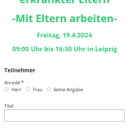
-Mit Eltern arbeiten-
Freitag, 19.4.2024
09:00 Uhr bis 16:30 Uhr in Leipzig
Teilnehmer
P
Anrede
f
Herr
Frau
keine Angabe
l
i
Titel
c
h
t