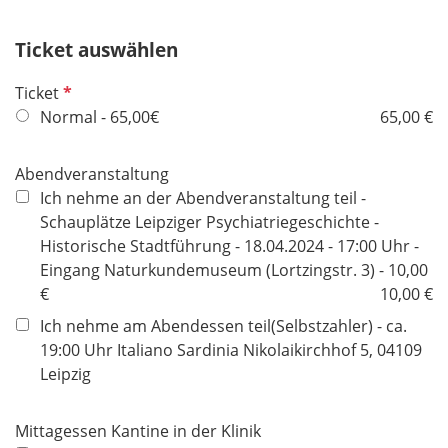
f
e
Ticket auswählen
l
d
P
Ticket
f
Normal - 65,00€
65,00 €
l
i
Abendveranstaltung
c
Ich nehme an der Abendveranstaltung teil -
h
Schauplätze Leipziger Psychiatriegeschichte -
t
Historische Stadtführung - 18.04.2024 - 17:00 Uhr -
f
Eingang Naturkundemuseum (Lortzingstr. 3) - 10,00
e
€
10,00 €
l
Ich nehme am Abendessen teil(Selbstzahler) - ca.
d
19:00 Uhr Italiano Sardinia Nikolaikirchhof 5, 04109
Leipzig
Mittagessen Kantine in der Klinik