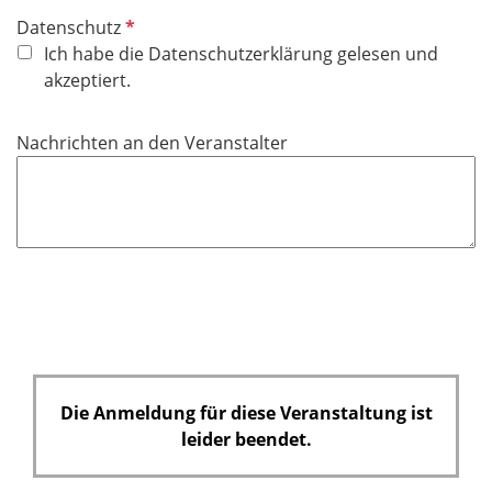
P
Datenschutz
f
Ich habe die Datenschutzerklärung gelesen und
l
akzeptiert.
i
c
Nachrichten an den Veranstalter
h
t
f
e
l
d
Die Anmeldung für diese Veranstaltung ist
leider beendet.