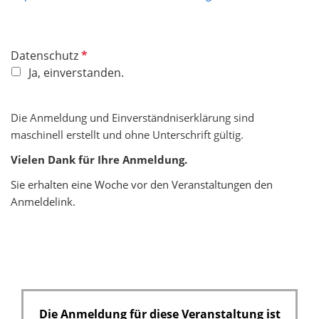
P
Datenschutz
f
Ja, einverstanden.
l
i
Die Anmeldung und Einverständniserklärung sind
c
maschinell erstellt und ohne Unterschrift gültig.
h
t
Vielen Dank für Ihre Anmeldung.
f
Sie erhalten eine Woche vor den Veranstaltungen den
e
Anmeldelink.
l
d
Die Anmeldung für diese Veranstaltung ist