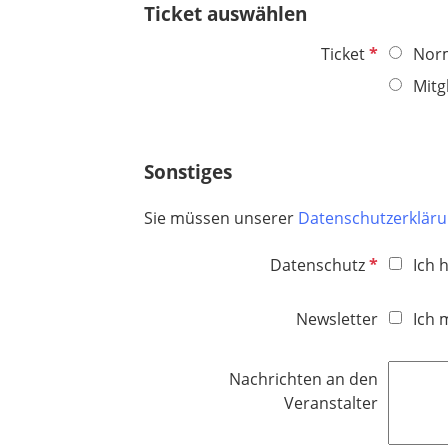
t
Ticket auswählen
f
e
P
Ticket
Norm
l
f
Mitg
d
l
i
c
Sonstiges
h
t
Sie müssen unserer
Datenschutzerklär
f
e
P
Datenschutz
Ich 
l
f
d
l
Newsletter
Ich 
i
c
Nachrichten an den
h
Veranstalter
t
f