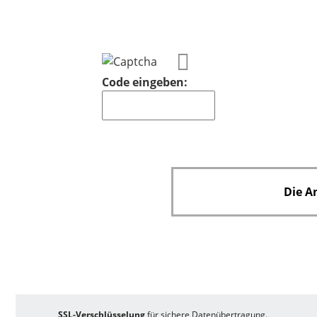
e
l
d
Code eingeben:
Die A
SSL-Verschlüsselung
für sichere Datenübertragung.