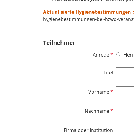
Aktualisierte Hygienebestimmungen b
hygienebestimmungen-bei-hzwo-verans
Teilnehmer
P
Anrede
Herr
f
l
Titel
i
c
h
P
Vorname
t
f
f
l
P
Nachname
e
i
f
l
c
l
d
h
Firma oder Institution
i