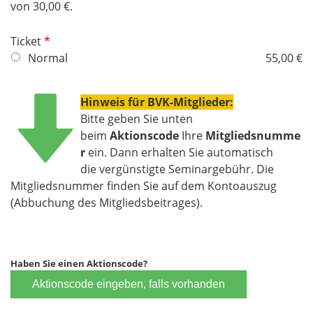
von 30,00 €.
P
Ticket
f
Normal
55,00 €
l
i
Hinweis für BVK-Mitglieder:
c
Bitte geben Sie unten
h
beim
Aktionscode
Ihre
Mitgliedsnumme
t
r
ein. Dann erhalten Sie automatisch
f
die vergünstigte Seminargebühr. Die
e
Mitgliedsnummer finden Sie auf dem Kontoauszug
l
(Abbuchung des Mitgliedsbeitrages).
d
Haben Sie einen Aktionscode?
Aktionscode eingeben, falls vorhanden