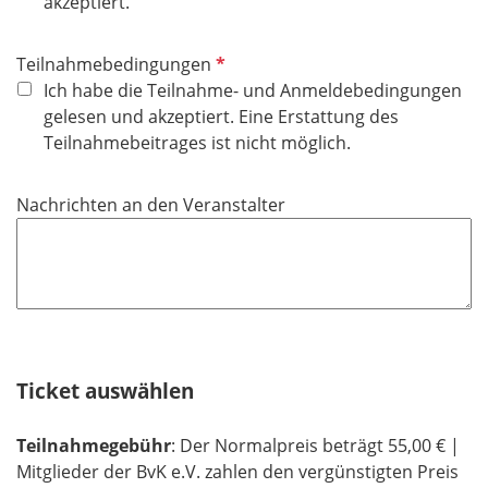
l
akzeptiert.
i
c
P
Teilnahmebedingungen
h
f
Ich habe die Teilnahme- und Anmeldebedingungen
t
l
gelesen und akzeptiert. Eine Erstattung des
f
i
Teilnahmebeitrages ist nicht möglich.
e
c
l
h
Nachrichten an den Veranstalter
d
t
f
e
l
d
Ticket auswählen
Teilnahmegebühr
: Der Normalpreis beträgt 55,00 € |
Mitglieder der BvK e.V. zahlen den vergünstigten Preis