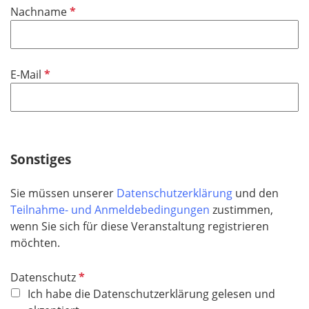
P
Nachname
c
f
h
l
t
i
f
P
E-Mail
c
e
f
h
l
l
t
d
i
f
c
e
h
Sonstiges
l
t
d
f
Sie müssen unserer
Datenschutzerklärung
und den
e
Teilnahme- und Anmeldebedingungen
zustimmen,
l
wenn Sie sich für diese Veranstaltung registrieren
d
möchten.
P
Datenschutz
f
Ich habe die Datenschutzerklärung gelesen und