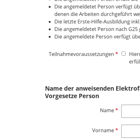
Die angemeldetet Person verfügt üb
denen die Arbeiten durchgeführt we
Die letzte Erste-Hilfe-Ausbildung ink
Die angemeldetet Person nach G25 ge
Die angemeldete Person verfügt übe
P
Teilnahmevoraussetzungen
Hier
f
erfül
l
i
c
Name der anweisenden Elektrof
h
Vorgesetze Person
t
f
P
Name
e
f
l
l
d
P
Vorname
i
f