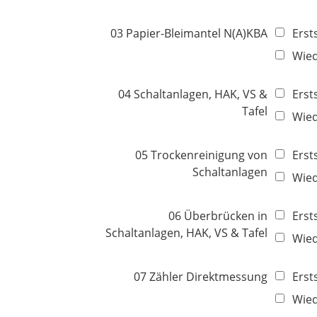
c
d
h
03 Papier-Bleimantel N(A)KBA
Erst
t
f
Wie
e
l
04 Schaltanlagen, HAK, VS &
Erst
d
Tafel
Wie
05 Trockenreinigung von
Erst
Schaltanlagen
Wie
06 Überbrücken in
Erst
Schaltanlagen, HAK, VS & Tafel
Wie
07 Zähler Direktmessung
Erst
Wie