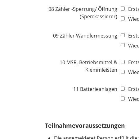
08 Zähler -Sperrung/ Öffnung
Erst
(Sperrkassierer)
Wie
09 Zähler Wandlermessung
Erst
Wie
10 MSR, Betriebsmittel &
Erst
Klemmleisten
Wie
11 Batterieanlagen
Erst
Wie
Teilnahmevoraussetzungen
Die angemeldetet Person erfüllt di