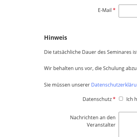
c
l
h
P
E-Mail
i
t
f
c
f
l
h
e
i
t
Hinweis
l
c
f
d
h
e
Die tatsächliche Dauer des Seminares i
t
l
f
d
Wir behalten uns vor, die Schulung abzu
e
l
d
Sie müssen unserer
Datenschutzerklär
P
Datenschutz
Ich 
f
l
Nachrichten an den
i
Veranstalter
c
h