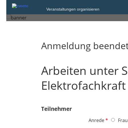
Freitag, 24. Jul. 2026 um 15:3
Veranstaltungen organisieren
Düsseldorf
Anmeldung beende
Arbeiten unter
Elektrofachkraft
Teilnehmer
P
Anrede
Frau
f