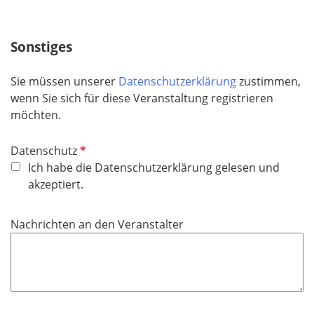
i
c
h
Sonstiges
t
f
Sie müssen unserer
Datenschutzerklärung
zustimmen,
e
wenn Sie sich für diese Veranstaltung registrieren
l
möchten.
d
P
Datenschutz
f
Ich habe die Datenschutzerklärung gelesen und
l
akzeptiert.
i
c
Nachrichten an den Veranstalter
h
t
f
e
l