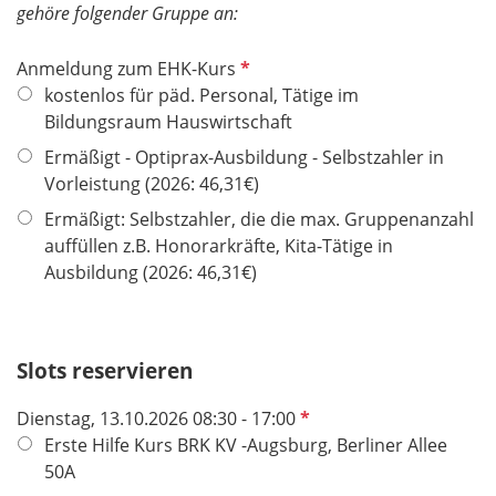
gehöre folgender Gruppe an:
d
P
Anmeldung zum EHK-Kurs
f
kostenlos für päd. Personal, Tätige im
l
Bildungsraum Hauswirtschaft
i
Ermäßigt - Optiprax-Ausbildung - Selbstzahler in
c
Vorleistung (2026: 46,31€)
h
Ermäßigt: Selbstzahler, die die max. Gruppenanzahl
t
auffüllen z.B. Honorarkräfte, Kita-Tätige in
f
Ausbildung (2026: 46,31€)
e
l
d
Slots reservieren
P
Dienstag, 13.10.2026 08:30 - 17:00
f
Erste Hilfe Kurs BRK KV -Augsburg, Berliner Allee
l
50A