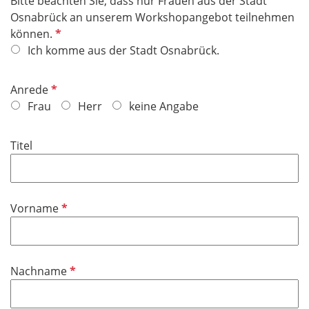
Bitte beachten Sie, dass nur Frauen aus der Stadt
Osnabrück an unserem Workshopangebot teilnehmen
P
können.
f
Ich komme aus der Stadt Osnabrück.
l
i
P
Anrede
c
f
Frau
Herr
keine Angabe
h
l
t
i
Titel
f
c
e
h
l
t
d
f
P
Vorname
e
f
l
l
d
i
P
Nachname
c
f
h
l
t