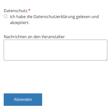
P
Datenschutz
f
Ich habe die Datenschutzerklärung gelesen und
l
akzeptiert.
i
c
Nachrichten an den Veranstalter
h
t
f
e
l
d
Absenden