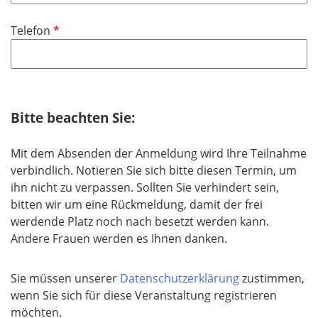
t
d
i
f
P
Telefon
c
e
f
h
l
l
t
d
i
f
c
e
h
Bitte beachten Sie:
l
t
d
f
Mit dem Absenden der Anmeldung wird Ihre Teilnahme
e
verbindlich. Notieren Sie sich bitte diesen Termin, um
l
ihn nicht zu verpassen. Sollten Sie verhindert sein,
d
bitten wir um eine Rückmeldung, damit der frei
werdende Platz noch nach besetzt werden kann.
Andere Frauen werden es Ihnen danken.
Sie müssen unserer
Datenschutzerklärung
zustimmen,
wenn Sie sich für diese Veranstaltung registrieren
möchten.