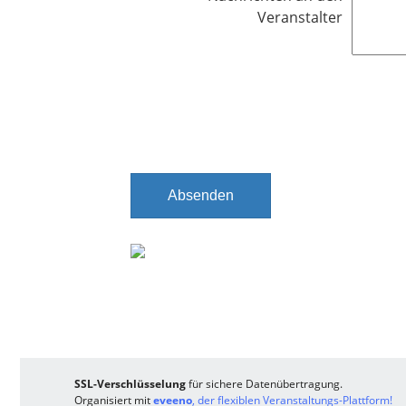
i
e
Veranstalter
c
l
h
d
t
f
e
l
d
Absenden
SSL-Verschlüsselung
für sichere Datenübertragung.
Organisiert mit
eveeno
, der flexiblen Veranstaltungs-Plattform!