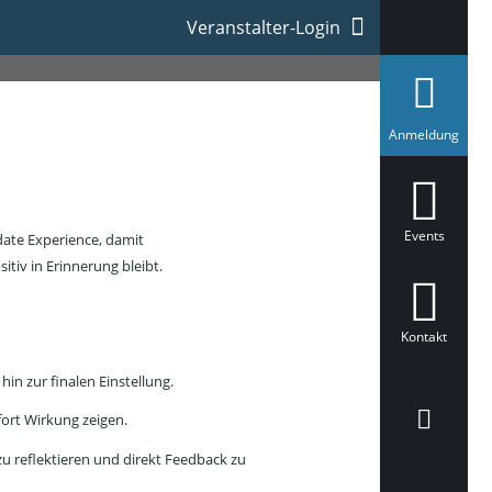
Veranstalter-Login
a
Anmeldung
u
s
g
e
w
ä
Events
idate Experience, damit
h
tiv in Erinnerung bleibt.
l
t
Kontakt
n zur finalen Einstellung.
fort Wirkung zeigen.
u reflektieren und direkt Feedback zu