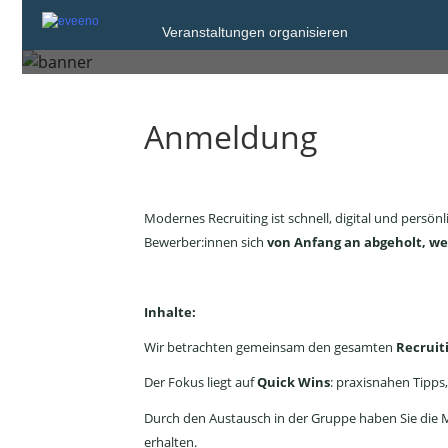
Veranstaltungen organisieren
Dienstag, 3. Nov. 2026 von 09:00 bis 10
Anmeldung
Modernes Recruiting ist schnell, digital und persön
Bewerber:innen sich
von Anfang an abgeholt, we
Inhalte:
Wir betrachten gemeinsam den gesamten
Recruiti
Der Fokus liegt auf
Quick Wins
: praxisnahen Tipps
Durch den Austausch in der Gruppe haben Sie die M
erhalten.