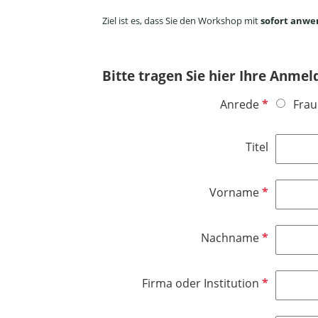
Ziel ist es, dass Sie den Workshop mit
sofort anw
Bitte tragen Sie hier Ihre Anmel
P
Anrede
Frau
f
l
Titel
i
c
h
P
Vorname
t
f
f
l
P
Nachname
e
i
f
l
c
l
d
h
P
Firma oder Institution
i
t
f
c
f
l