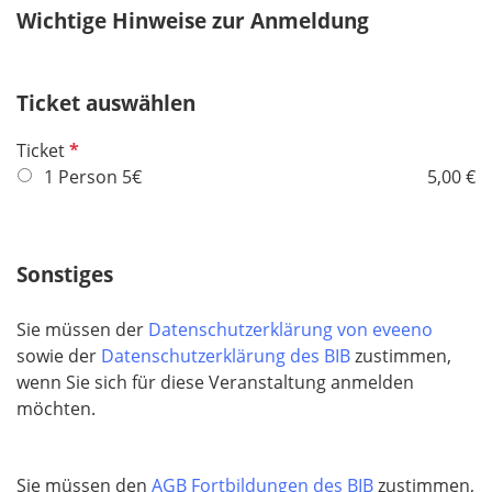
h
Wichtige Hinweise zur Anmeldung
l
t
d
f
e
Ticket auswählen
l
d
P
Ticket
f
1 Person 5€
5,00 €
l
i
c
Sonstiges
h
t
Sie müssen der
Datenschutzerklärung von eveeno
f
sowie der
Datenschutzerklärung des BIB
zustimmen,
e
wenn Sie sich für diese Veranstaltung anmelden
l
möchten.
d
Sie müssen den
AGB Fortbildungen des BIB
zustimmen,