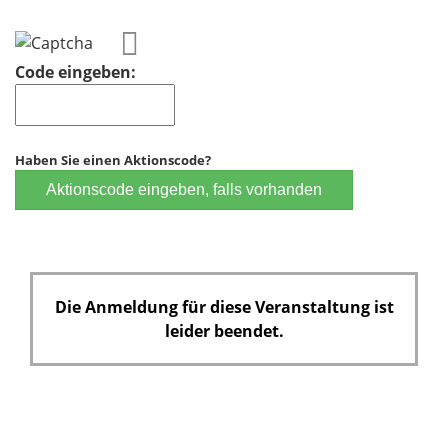
h
d
t
f
Code eingeben:
e
l
d
Haben Sie einen Aktionscode?
Aktionscode eingeben, falls vorhanden
Die Anmeldung für diese Veranstaltung ist
leider beendet.