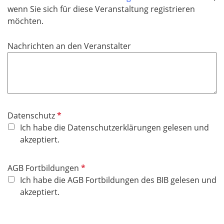
wenn Sie sich für diese Veranstaltung registrieren
möchten.
Nachrichten an den Veranstalter
P
Datenschutz
f
Ich habe die Datenschutzerklärungen gelesen und
l
akzeptiert.
i
c
P
AGB Fortbildungen
h
f
Ich habe die AGB Fortbildungen des BIB gelesen und
t
l
akzeptiert.
f
i
e
c
l