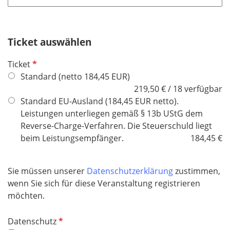
t
d
f
e
Ticket auswählen
l
d
P
Ticket
f
Standard (netto 184,45 EUR)
l
219,50 € / 18 verfügbar
i
Standard EU-Ausland (184,45 EUR netto).
c
Leistungen unterliegen gemäß § 13b UStG dem
h
Reverse-Charge-Verfahren. Die Steuerschuld liegt
t
beim Leistungsempfänger.
184,45 €
f
e
Sie müssen unserer
Datenschutzerklärung
zustimmen,
l
wenn Sie sich für diese Veranstaltung registrieren
d
möchten.
P
Datenschutz