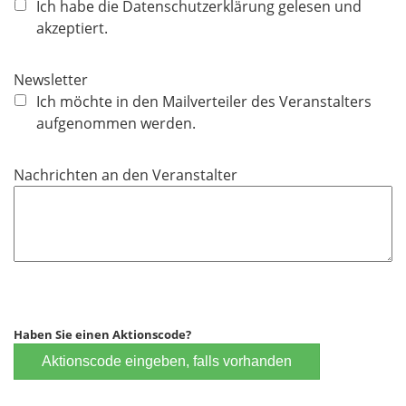
f
Ich habe die Datenschutzerklärung gelesen und
l
akzeptiert.
i
c
Newsletter
h
Ich möchte in den Mailverteiler des Veranstalters
t
aufgenommen werden.
f
e
Nachrichten an den Veranstalter
l
d
Haben Sie einen Aktionscode?
Aktionscode eingeben, falls vorhanden