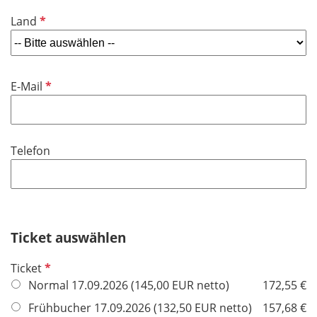
i
f
P
Land
c
e
f
h
l
l
t
d
i
f
P
E-Mail
c
e
f
h
l
l
t
d
i
f
Telefon
c
e
h
l
t
d
f
e
Ticket auswählen
l
d
P
Ticket
f
Normal 17.09.2026 (145,00 EUR netto)
172,55 €
l
Frühbucher 17.09.2026 (132,50 EUR netto)
157,68 €