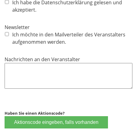
f
Ich habe die Datenschutzerklärung gelesen und
l
akzeptiert.
i
c
Newsletter
h
Ich möchte in den Mailverteiler des Veranstalters
t
aufgenommen werden.
f
e
Nachrichten an den Veranstalter
l
d
Haben Sie einen Aktionscode?
Aktionscode eingeben, falls vorhanden