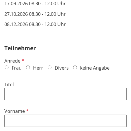
17.09.2026 08.30 - 12.00 Uhr
27.10.2026 08.30 - 12.00 Uhr
08.12.2026
08.30 - 12.00 Uhr
Teilnehmer
P
Anrede
f
Frau
Herr
Divers
keine Angabe
l
i
Titel
c
h
t
f
P
Vorname
e
f
l
l
d