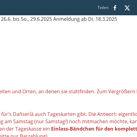
Teilen:
zeiten und Orten, an denen sie stattfinden.
Zum Vergrößern bi
 für's
Dañserlà auch Tageskarten gibt. Die Antwort: eigentl
ristig am Samstag (nur Samstag!) noch mitmachen möchte, kan
an der Tageskasse ein
Einlass-Bändchen für den komplet
itte nur Barzahlung).