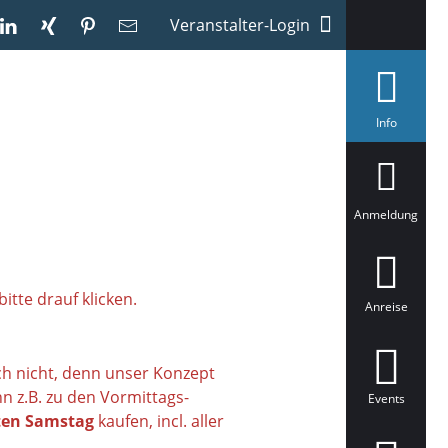
Veranstalter-Login
a
Info
u
s
g
e
w
ä
Anmeldung
h
l
t
tte drauf klicken.
Anreise
ich nicht, denn unser Konzept
n z.B. zu den Vormittags-
Events
ten Samstag
kaufen, incl. aller