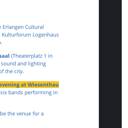
e Erlangen Cultural
he Kulturforum Logenhaus
.
saal
(Theaterplatz 1 in
 sound and lighting
f the city.
 evening at Wiesenthau
d six bands performing in
be the venue for a