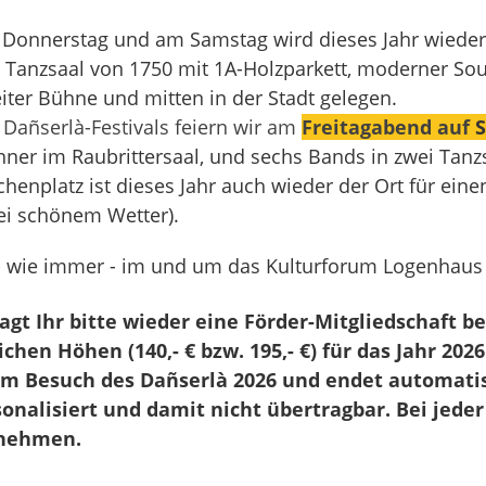
m Donnerstag und am Samstag wird dieses Jahr wiede
ein Tanzsaal von 1750 mit 1A-Holzparkett, moderner So
eiter Bühne und mitten in der Stadt gelegen.
s
Dañserlà-Festivals feiern wir am
Freitagabend auf
S
inner im
Raubrittersaal
, und sechs Bands in zwei Tanz
nplatz ist dieses Jahr auch wieder der Ort für eine
ei schönem Wetter).
 - wie immer - im und um das Kulturforum Logenhaus
agt Ihr bitte wieder eine Förder-Mitgliedschaft b
chen Höhen (140,- € bzw. 195,- €) für das Jahr 2026
um Besuch des Dañserlà 2026 und endet automatis
sonalisiert und damit nicht übertragbar.
Bei jeder
fnehmen.