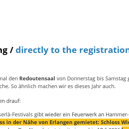
ng /
directly to the registratio
 mal den
Redoutensaal
von Donnerstag bis Samstag 
äche. So ähnlich machen wir es dieses Jahr auch.
en drauf:
erlà-Festivals
gibt wieder ein Feuerwerk an Hammer
ss in der Nähe von Erlangen gemietet: Schloss W