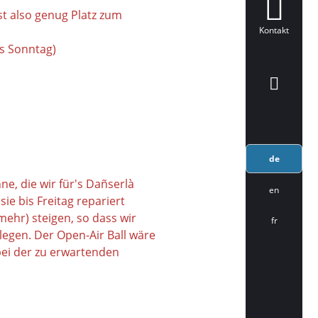
st also genug Platz zum
Kontakt
s Sonntag)
de
e, die wir für's Dañserlà
en
ie bis Freitag repariert
ehr) steigen, so dass wir
fr
legen. Der Open-Air Ball wäre
 bei der zu erwartenden