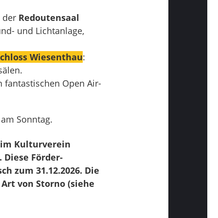
r der
Redoutensaal
und- und Lichtanlage,
chloss Wiesenthau
:
sälen.
n fantastischen Open Air-
 am Sonntag.
eim Kulturverein
. Diese Förder-
ch zum 31.12.2026. Die
 Art von Storno (siehe