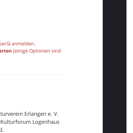
ñserlà anmelden.
Karten
(einige Optionen sind
turverein Erlangen e. V.
s Kulturforum Logenhaus
d.