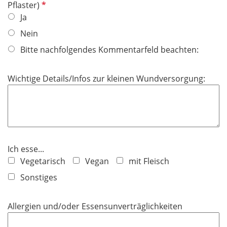
f
P
Pflaster)
e
f
Ja
l
l
Nein
d
i
Bitte nachfolgendes Kommentarfeld beachten:
c
h
t
Wichtige Details/Infos zur kleinen Wundversorgung:
f
e
l
d
Ich esse...
Vegetarisch
Vegan
mit Fleisch
Sonstiges
Allergien und/oder Essensunverträglichkeiten