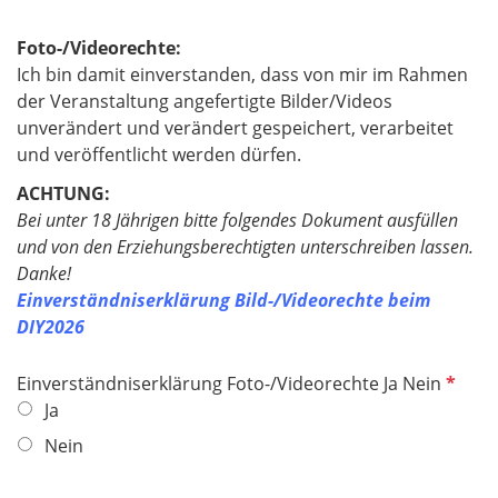
l
d
Foto-/Videorechte:
Ich bin damit einverstanden, dass von mir im Rahmen
der Veranstaltung angefertigte Bilder/Videos
unverändert und verändert gespeichert, verarbeitet
und veröffentlicht werden dürfen.
ACHTUNG:
Bei unter 18 Jährigen bitte folgendes Dokument ausfüllen
und von den Erziehungsberechtigten unterschreiben lassen.
Danke!
Einverständniserklärung Bild-/Videorechte beim
DIY2026
P
Einverständniserklärung Foto-/Videorechte Ja Nein
f
Ja
l
Nein
i
c