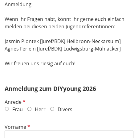
Anmeldung.
Wenn ihr Fragen habt, könnt ihr gerne euch einfach
melden bei diesen beiden Jugendreferentinnen:
Jasmin Piontek [Juref/BDKJ Heilbronn-Neckarsulm]
Agnes Ferlein [Juref/BDKJ Ludwigsburg-Mühlacker]
Wir freuen uns riesig auf euch!
Anmeldung zum DIYyoung 2026
P
Anrede
f
Frau
Herr
Divers
l
i
P
Vorname
c
f