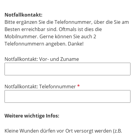
l
l
i
d
Notfallkontakt:
c
Bitte ergänzen Sie die Telefonnummer, über die Sie am
h
Besten erreichbar sind. Oftmals ist dies die
t
Mobilnummer. Gerne können Sie auch 2
f
Telefonnummern angeben. Danke!
e
l
Notfallkontakt: Vor- und Zuname
d
P
Notfallkontakt: Telefonnummer
f
l
i
c
Weitere wichtige Infos:
h
t
Kleine Wunden dürfen vor Ort versorgt werden (z.B.