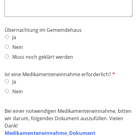
Übernachtung im Gemeindehaus
Ja
Nein
Muss noch geklärt werden
P
Ist eine Medikamenteneinnahme erforderlich?
f
Ja
l
Nein
i
c
h
Bei einer notwendigen Medikamenteneinnahme, bitten
t
wir darum, folgendes Dokument auszufüllen. Vielen
f
Dank!
e
Medikamenteneinnahme_Dokument