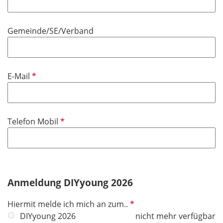
l
l
t
d
i
f
Gemeinde/SE/Verband
c
e
h
l
t
d
f
P
E-Mail
e
f
l
l
d
i
P
Telefon Mobil
c
f
h
l
t
i
f
c
e
h
Anmeldung DIYyoung 2026
l
t
d
P
Hiermit melde ich mich an zum..
f
f
DIYyoung 2026
nicht mehr verfügbar
e