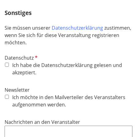
h
Sonstiges
t
f
e
Sie müssen unserer
Datenschutzerklärung
zustimmen,
l
wenn Sie sich für diese Veranstaltung registrieren
d
möchten.
P
Datenschutz
f
Ich habe die Datenschutzerklärung gelesen und
l
akzeptiert.
i
c
Newsletter
h
Ich möchte in den Mailverteiler des Veranstalters
t
aufgenommen werden.
f
e
Nachrichten an den Veranstalter
l
d