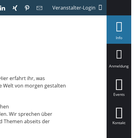
Veranstalter-Login
a
Info
u
s
g
e
w
ä
Anmeldung
h
l
ier erfahrt ihr, was
t
ie Welt von morgen gestalten
Events
chen
len. Wir sprechen über
nd Themen abseits der
Kontakt