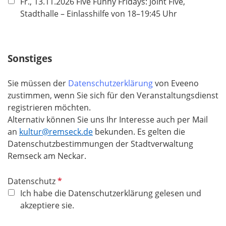
Fr., 13.11.2026 Five Funny Fridays: Joint Five,
Stadthalle – Einlasshilfe von 18–19:45 Uhr
Sonstiges
Sie müssen der
Datenschutzerklärung
von Eveeno
zustimmen, wenn Sie sich für den Veranstaltungsdienst
registrieren möchten.
Alternativ können Sie uns Ihr Interesse auch per Mail
an
kultur@remseck.de
bekunden. Es gelten die
Datenschutzbestimmungen der Stadtverwaltung
Remseck am Neckar.
P
Datenschutz
f
Ich habe die Datenschutzerklärung gelesen und
l
akzeptiere sie.
i