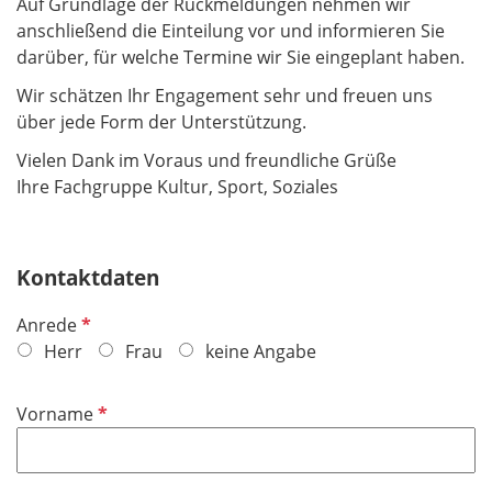
Auf Grundlage der Rückmeldungen nehmen wir
anschließend die Einteilung vor und informieren Sie
darüber, für welche Termine wir Sie eingeplant haben.
Wir schätzen Ihr Engagement sehr und freuen uns
über jede Form der Unterstützung.
Vielen Dank im Voraus und freundliche Grüße
Ihre Fachgruppe Kultur, Sport, Soziales
Kontaktdaten
P
Anrede
f
Herr
Frau
keine Angabe
l
i
P
Vorname
c
f
h
l
t
i