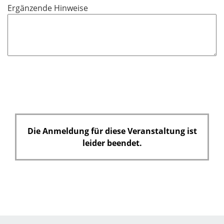
c
Ergänzende Hinweise
h
t
f
e
l
d
Die Anmeldung für diese Veranstaltung ist
leider beendet.