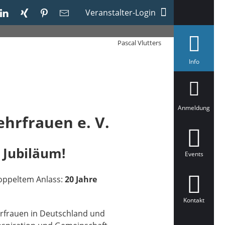
Veranstalter-Login
Pascal Vlutters
a
Info
u
s
g
e
w
ä
Anmeldung
h
hrfrauen e. V.
l
t
 Jubiläum!
Events
doppeltem Anlass:
20 Jahre
Kontakt
hrfrauen in Deutschland und