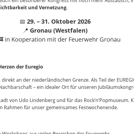
 euch ein besonderer Kongress mit noch mehr Austausch, I
chtbarkeit und Vernetzung
.
📅
29. – 31. Oktober 2026
📍
Gronau (Westfalen)
🚒 in Kooperation mit der Feuerwehr Gronau
erzen der Euregio
 direkt an der niederländischen Grenze. Als Teil der EUREGI
 Nachbarschaft – ein idealer Ort für unseren Jubiläumskongr
tadt von Udo Lindenberg und für das Rock’n’Popmuseum. K
ekten Rahmen für unser gemeinsames Festwochenende.
e Workshops aus vielen Bereichen der Feuerwehr