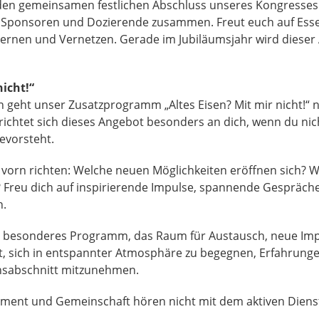
t den gemeinsamen festlichen Abschluss unseres Kongresse
Sponsoren und Dozierende zusammen. Freut euch auf Essen
rnen und Vernetzen. Gerade im Jubiläumsjahr wird dieser
nicht!“
 geht unser Zusatzprogramm „Altes Eisen? Mit mir nicht!“ n
ichtet sich dieses Angebot besonders an dich, wenn du nich
evorsteht.
vorn richten: Welche neuen Möglichkeiten eröffnen sich? 
? Freu dich auf inspirierende Impulse, spannende Gespräch
n.
ein besonderes Programm, das Raum für Austausch, neue I
it, sich in entspannter Atmosphäre zu begegnen, Erfahrunge
nsabschnitt mitzunehmen.
gement und Gemeinschaft hören nicht mit dem aktiven Dienst