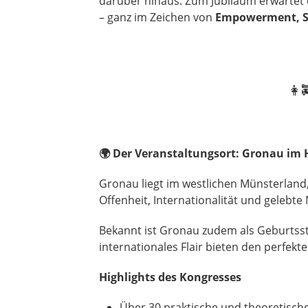
darüber hinaus. Zum Jubiläum erwartet
– ganz im Zeichen von
Empowerment, Si
👩‍
🌍
Der Veranstaltungsort: Gronau im H
Gronau liegt im westlichen Münsterland,
Offenheit, Internationalität und gelebte
Bekannt ist Gronau zudem als Geburtss
internationales Flair bieten den perf
Highlights des Kongresses
Über 30 praktische und theoretisch