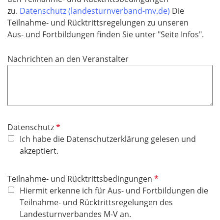
zu.
Datenschutz (landesturnverband-mv.de)
Die
Teilnahme- und Rücktrittsregelungen zu unseren
Aus- und Fortbildungen finden Sie unter "Seite Infos".
Nachrichten an den Veranstalter
P
Datenschutz
f
Ich habe die Datenschutzerklärung gelesen und
l
akzeptiert.
i
c
P
Teilnahme- und Rücktrittsbedingungen
h
f
Hiermit erkenne ich für Aus- und Fortbildungen die
t
l
Teilnahme- und Rücktrittsregelungen des
f
i
Landesturnverbandes M-V an.