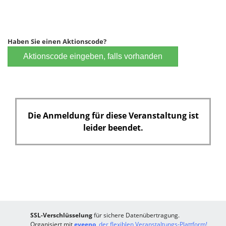
e
c
l
h
d
t
f
Haben Sie einen Aktionscode?
e
Aktionscode eingeben, falls vorhanden
l
d
Die Anmeldung für diese Veranstaltung ist
leider beendet.
SSL-Verschlüsselung
für sichere Datenübertragung.
Organisiert mit
eveeno
, der flexiblen Veranstaltungs-Plattform!