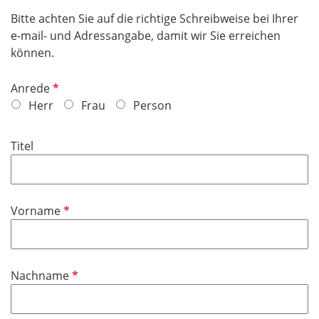
Bitte achten Sie auf die richtige Schreibweise bei Ihrer
e-mail- und Adressangabe, damit wir Sie erreichen
können.
P
Anrede
f
Herr
Frau
Person
l
i
Titel
c
h
t
f
P
Vorname
e
f
l
l
d
i
P
Nachname
c
f
h
l
t