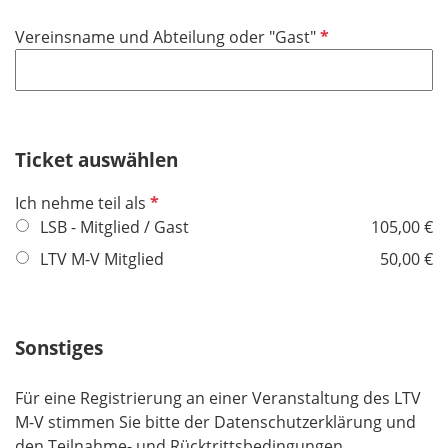
d
i
f
P
Vereinsname und Abteilung oder "Gast"
c
e
f
h
l
l
t
d
i
f
c
e
h
Ticket auswählen
l
t
d
P
Ich nehme teil als
f
f
LSB - Mitglied / Gast
105,00 €
e
l
l
LTV M-V Mitglied
50,00 €
i
d
c
h
Sonstiges
t
f
e
Für eine Registrierung an einer Veranstaltung des LTV
l
M-V stimmen Sie bitte der Datenschutzerklärung und
d
den Teilnahme- und Rücktrittsbedingungen