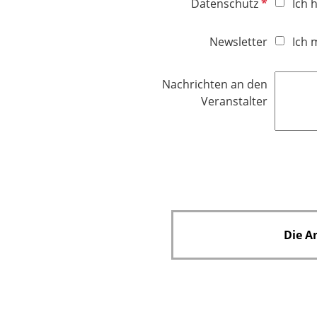
P
Datenschutz
Ich 
f
l
Newsletter
Ich 
i
c
Nachrichten an den
h
Veranstalter
t
f
e
l
d
Die A