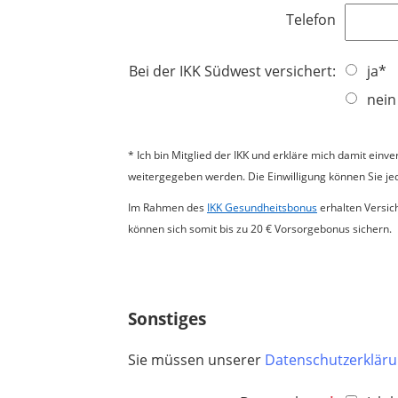
d
l
e
Telefon
i
l
c
d
h
Bei der IKK Südwest versichert:
ja*
t
nein
f
e
l
*
Ich bin Mitglied der IKK und erkläre mich damit ei
d
weitergegeben werden. Die Einwilligung können Sie jed
Im Rahmen des
IKK Gesundheitsbonus
erhalten Versic
können sich somit bis zu 20 € Vorsorgebonus sichern.
Sonstiges
Sie müssen unserer
Datenschutzerklär