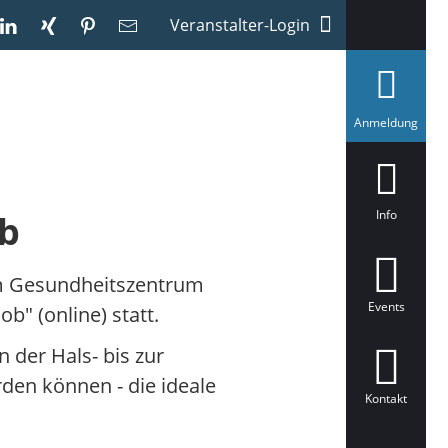
Veranstalter-Login
a
Anmeldung
u
s
g
e
w
ä
Info
ob
h
l
t
em Gesundheitszentrum
Events
b" (online) statt.
 der Hals- bis zur
den können - die ideale
Kontakt