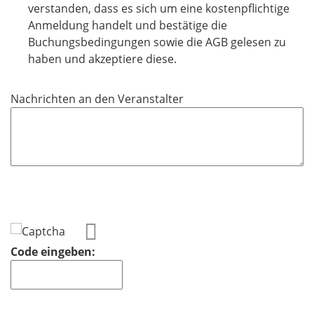
t
l
verstanden, dass es sich um eine kostenpflichtige
f
i
Anmeldung handelt und bestätige die
e
c
Buchungsbedingungen sowie die AGB gelesen zu
l
h
haben und akzeptiere diese.
d
t
f
Nachrichten an den Veranstalter
e
l
d
Code eingeben: