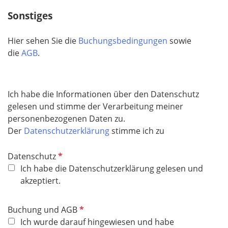
c
Sonstiges
h
t
Hier sehen Sie die
Buchungsbedingungen
sowie
f
die
AGB
.
e
l
d
Ich habe die Informationen über den Datenschutz
gelesen und stimme der Verarbeitung meiner
personenbezogenen Daten zu.
Der
Datenschutzerklärung
stimme ich zu
P
Datenschutz
f
Ich habe die Datenschutzerklärung gelesen und
l
akzeptiert.
i
c
P
Buchung und AGB
h
f
Ich wurde darauf hingewiesen und habe