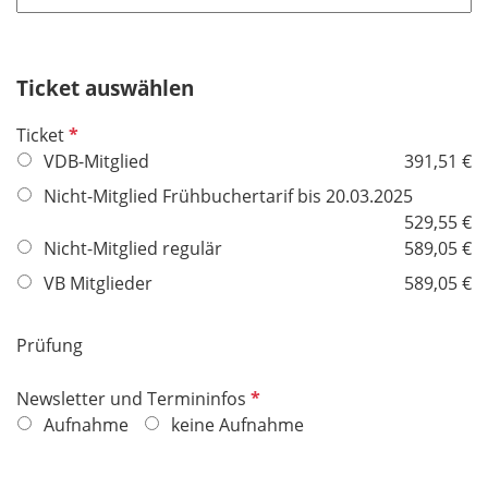
t
d
f
e
Ticket auswählen
l
d
P
Ticket
f
VDB-Mitglied
391,51 €
l
Nicht-Mitglied Frühbuchertarif bis 20.03.2025
i
529,55 €
c
Nicht-Mitglied regulär
589,05 €
h
VB Mitglieder
589,05 €
t
f
e
Prüfung
l
d
P
Newsletter und Termininfos
f
Aufnahme
keine Aufnahme
l
i