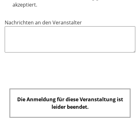
l
akzeptiert.
i
c
Nachrichten an den Veranstalter
h
t
f
e
l
d
Die Anmeldung für diese Veranstaltung ist
leider beendet.