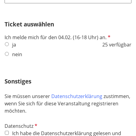
t
d
f
e
Ticket auswählen
l
d
P
Ich melde mich für den 04.02. (16-18 Uhr) an.
f
ja
25 verfügbar
l
nein
i
c
h
Sonstiges
t
f
e
Sie müssen unserer
Datenschutzerklärung
zustimmen,
l
wenn Sie sich für diese Veranstaltung registrieren
d
möchten.
P
Datenschutz
f
Ich habe die Datenschutzerklärung gelesen und