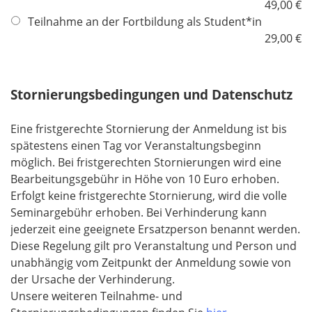
l
49,00 €
i
Teilnahme an der Fortbildung als Student*in
c
29,00 €
h
t
f
Stornierungsbedingungen und Datenschutz
e
l
Eine fristgerechte Stornierung der Anmeldung ist bis
d
spätestens einen Tag vor Veranstaltungsbeginn
möglich. Bei fristgerechten Stornierungen wird eine
Bearbeitungsgebühr in Höhe von 10 Euro erhoben.
Erfolgt keine fristgerechte Stornierung, wird die volle
Seminargebühr erhoben. Bei Verhinderung kann
jederzeit eine geeignete Ersatzperson benannt werden.
Diese Regelung gilt pro Veranstaltung und Person und
unabhängig vom Zeitpunkt der Anmeldung sowie von
der Ursache der Verhinderung.
Unsere weiteren Teilnahme- und