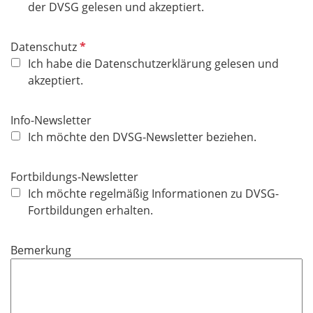
l
der DVSG gelesen und akzeptiert.
i
c
P
Datenschutz
h
f
Ich habe die Datenschutzerklärung gelesen und
t
l
akzeptiert.
f
i
e
c
Info-Newsletter
l
h
Ich möchte den DVSG-Newsletter beziehen.
d
t
f
Fortbildungs-Newsletter
e
Ich möchte regelmäßig Informationen zu DVSG-
l
Fortbildungen erhalten.
d
Bemerkung