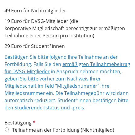
t
d
f
49 Euro für Nichtmitglieder
e
19 Euro für DVSG-Mitglieder (die
l
korporative Mitgliedschaft berechtigt zur ermäßigten
d
Teilnahme
einer
Person pro Institution)
29 Euro für Student*innen
Bestätigen Sie bitte folgend Ihre Teilnahme an der
Fortbildung. Falls Sie den
ermäßigten Teilnahmebeitrag
für DVSG-Mitglieder
in Anspruch nehmen möchten,
geben Sie bitte vorher zum Nachweis Ihrer
Mitgliedschaft im Feld "Mitgliedsnummer" Ihre
Mitgliedsnummer ein. Die Teilnahmegebühr wird dann
automatisch reduziert. Student*innen bestätigen bitte
den Studierendenstatus und -preis.
P
Bestätigung
f
Teilnahme an der Fortbildung (Nichtmitglied)