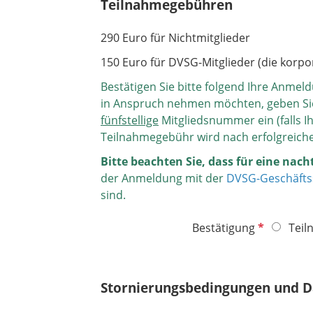
Teilnahmegebühren
l
c
d
h
290 Euro für Nichtmitglieder
t
f
150 Euro für DVSG-Mitglieder (die korpo
e
Bestätigen Sie bitte folgend Ihre Anmel
l
in Anspruch nehmen möchten, geben Sie 
d
fünfstellige
Mitgliedsnummer ein (falls Ihr
Teilnahmegebühr wird nach erfolgreiche
Bitte beachten Sie, dass für eine na
der Anmeldung mit der
DVSG-Geschäftss
sind.
P
Bestätigung
Teil
f
l
i
Stornierungsbedingungen und D
c
h