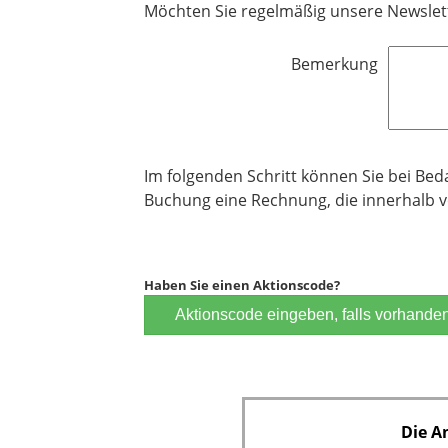
Möchten Sie regelmäßig unsere Newslett
h
i
t
c
f
Bemerkung
h
e
t
l
f
d
e
l
Im folgenden Schritt können Sie bei Be
d
Buchung eine Rechnung, die innerhalb vo
Haben Sie einen Aktionscode?
Aktionscode eingeben, falls vorhande
Die A