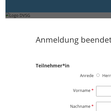
Donnerstag, 23. Apr. 2026 von 09:00 bi
Dortmund
Anmeldung beende
Teilnehmer*in
Anrede
Herr
P
Vorname
f
l
P
Nachname
i