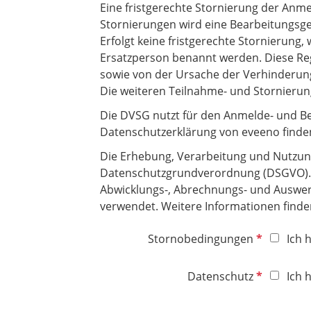
Eine fristgerechte Stornierung der Anme
t
Stornierungen wird eine Bearbeitungsg
f
Erfolgt keine fristgerechte Stornierung
e
Ersatzperson benannt werden. Diese Re
l
sowie von der Ursache der Verhinderun
d
Die weiteren Teilnahme- und Stornieru
Die DVSG nutzt für den Anmelde- und Be
Datenschutzerklärung von eveeno finde
Die Erhebung, Verarbeitung und Nutzun
Datenschutzgrundverordnung (DSGVO).
Abwicklungs-, Abrechnungs- und Auswer
verwendet. Weitere Informationen finde
P
Stornobedingungen
Ich 
f
l
P
Datenschutz
Ich 
i
f
c
l