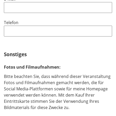
c
f
h
l
t
i
f
Telefon
c
e
h
l
t
d
f
e
Sonstiges
l
d
Fotos und Filmaufnahmen:
Bitte beachten Sie, dass während dieser Veranstaltung
Fotos und Filmaufnahmen gemacht werden, die für
Social Media-Plattformen sowie für meine Homepage
verwendet werden können. Mit dem Kauf Ihrer
Eintrittskarte stimmen Sie der Verwendung Ihres
Bildmaterials für diese Zwecke zu.