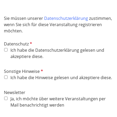
Sie müssen unserer
Datenschutzerklärung
zustimmen,
wenn Sie sich für diese Veranstaltung registrieren
möchten.
P
Datenschutz
f
Ich habe die Datenschutzerklärung gelesen und
l
akzeptiere diese.
i
c
P
Sonstige Hinweise
h
f
Ich habe die Hinweise gelesen und akzeptiere diese.
t
l
f
i
Newsletter
e
c
Ja, ich möchte über weitere Veranstaltungen per
l
h
Mail benachrichtigt werden
d
t
f