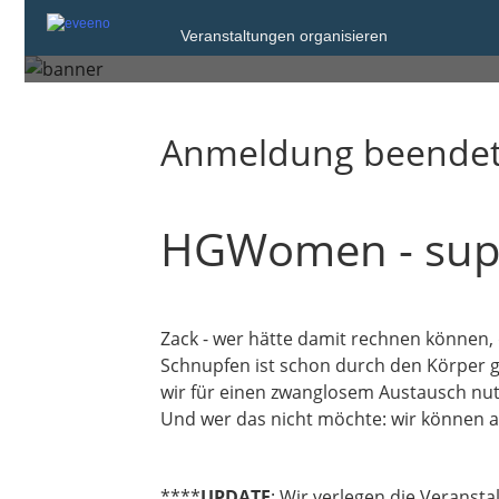
Mittwoch, 3. Dez. 2025 von 17:00 bis 1
Veranstaltungen organisieren
Greifswald
Anmeldung beende
HGWomen - supri
Zack - wer hätte damit rechnen können, 
Schnupfen ist schon durch den Körper g
wir für einen zwanglosem Austausch nut
Und wer das nicht möchte: wir können auc
****
UPDATE
: Wir verlegen die Veranst