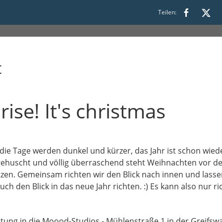
9:00
Teilen:
t
se! It's christmas
die Tage werden dunkel und kürzer, das Jahr ist schon wied
ehuscht und völlig überraschend steht Weihnachten vor der
zen. Gemeinsam richten wir den Blick nach innen und lasse
h den Blick in das neue Jahr richten. :) Es kann also nur r
altung in die Moood-Studios - Mühlenstraße 1 in der Greifsw