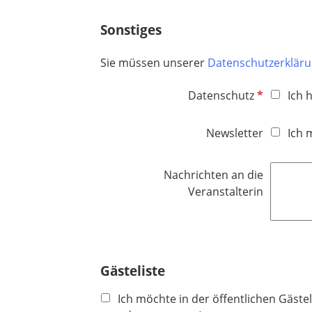
h
t
Sonstiges
f
e
Sie müssen unserer
Datenschutzerklär
l
d
P
Datenschutz
Ich 
f
l
Newsletter
Ich 
i
c
Nachrichten an die
h
Veranstalterin
t
f
e
l
d
Gästeliste
Ich möchte in der öffentlichen Gäste