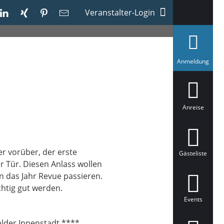
Veranstalter-Login
a
Anmeldung
u
s
g
e
w
ä
Anreise
h
l
t
er vorüber, der erste
Gästeliste
 Tür. Diesen Anlass wollen
n das Jahr Revue passieren.
ichtig gut werden.
Events
alder Innenstadt.****