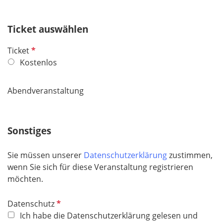
i
c
h
Ticket auswählen
t
P
Ticket
f
f
Kostenlos
e
l
l
i
d
Abendveranstaltung
c
h
t
Sonstiges
f
e
Sie müssen unserer
Datenschutzerklärung
zustimmen,
l
wenn Sie sich für diese Veranstaltung registrieren
d
möchten.
P
Datenschutz
f
Ich habe die Datenschutzerklärung gelesen und