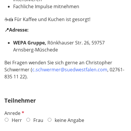
Fachliche Impulse mitnehmen
☕️🍰 Für Kaffee und Kuchen ist gesorgt!
📍Adresse:
WEPA Gruppe,
Rönkhauser Str. 26, 59757
Arnsberg-Müschede
Bei Fragen wenden Sie sich gerne an Christopher
Schwermer (
c.schwermer@suedwestfalen.com
, 02761-
835 11 22).
Teilnehmer
P
Anrede
f
Herr
Frau
keine Angabe
l