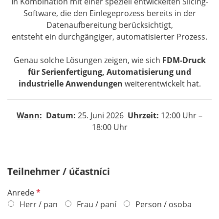
In Kombination mit einer speziell entwickelten Slicing-
Software, die den Einlegeprozess bereits in der
Datenaufbereitung berücksichtigt,
entsteht ein durchgängiger, automatisierter Prozess.
Genau solche Lösungen zeigen, wie sich
FDM-Druck
für Serienfertigung, Automatisierung und
industrielle Anwendungen
weiterentwickelt hat.
Wann:
Datum:
25. Juni 2026
Uhrzeit:
12:00 Uhr –
18:00 Uhr
Teilnehmer / účastníci
R
Anrede
e
Herr / pan
Frau / paní
Person / osoba
q