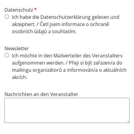
R
Datenschutz
e
Ich habe die Datenschutzerklärung gelesen und
q
akzeptiert. / Četl jsem informace o ochraně
u
osobních údajů a souhlasím.
i
r
Newsletter
e
Ich möchte in den Mailverteiler des Veranstalters
d
aufgenommen werden. / Přeji si být zařazen/a do
mailingu organizátorů a informován/a o aktuálních
akcích.
Nachrichten an den Veranstalter