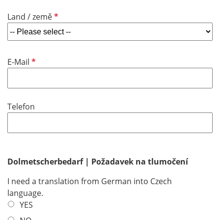
u
d
R
Land / země
i
e
r
q
e
u
d
R
E-Mail
i
e
r
q
e
u
d
Telefon
i
r
e
d
Dolmetscherbedarf | Požadavek na tlumočení
I need a translation from German into Czech
language.
YES