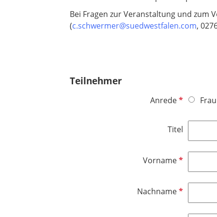
Bei Fragen zur Veranstaltung und zum V
(
c.schwermer@suedwestfalen.com
, 027
Teilnehmer
P
Anrede
Frau
f
l
Titel
i
c
h
P
Vorname
t
f
f
l
P
Nachname
e
i
f
l
c
l
d