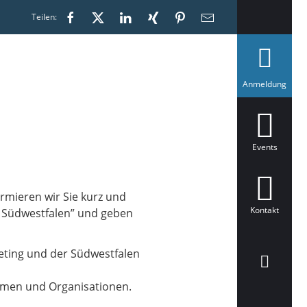
Teilen:
a
Anmeldung
u
s
g
e
w
ä
Events
h
l
t
ormieren wir Sie kurz und
Kontakt
ür Südwestfalen” und geben
eting und der Südwestfalen
hmen und Organisationen.