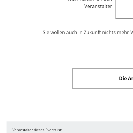
i
Veranstalter
c
h
t
f
Sie wollen auch in Zukunft nichts mehr 
e
l
d
Die A
Veranstalter dieses Events ist: