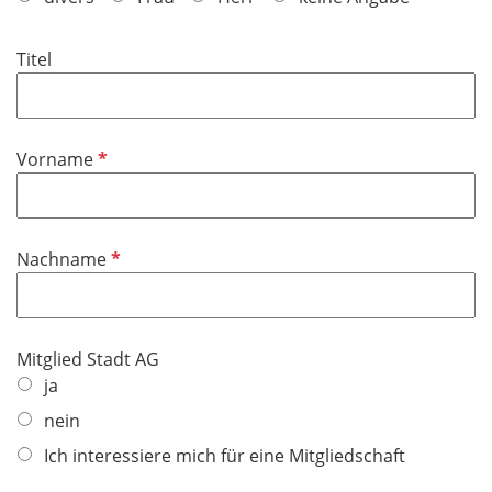
l
i
Titel
c
h
t
f
P
Vorname
e
f
l
l
d
i
P
Nachname
c
f
h
l
t
i
f
Mitglied Stadt AG
c
e
ja
h
l
t
nein
d
f
Ich interessiere mich für eine Mitgliedschaft
e