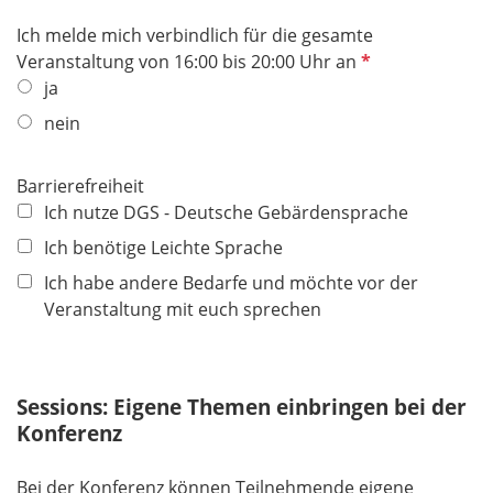
i
f
Ich melde mich verbindlich für die gesamte
c
e
P
Veranstaltung von 16:00 bis 20:00 Uhr an
h
l
f
ja
t
d
l
f
nein
i
e
c
l
Barrierefreiheit
h
d
Ich nutze DGS - Deutsche Gebärdensprache
t
f
Ich benötige Leichte Sprache
e
Ich habe andere Bedarfe und möchte vor der
l
Veranstaltung mit euch sprechen
d
Sessions: Eigene Themen einbringen bei der
Konferenz
Bei der Konferenz können Teilnehmende eigene