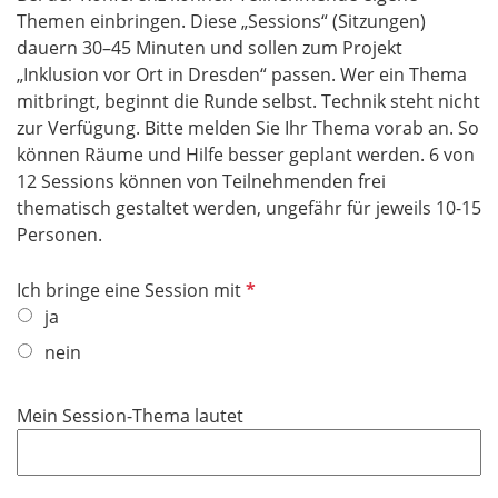
Themen einbringen. Diese „Sessions“ (Sitzungen)
dauern 30–45 Minuten und sollen zum Projekt
„Inklusion vor Ort in Dresden“ passen. Wer ein Thema
mitbringt, beginnt die Runde selbst. Technik steht nicht
zur Verfügung. Bitte melden Sie Ihr Thema vorab an. So
können Räume und Hilfe besser geplant werden. 6 von
12 Sessions können von Teilnehmenden frei
thematisch gestaltet werden, ungefähr für jeweils 10-15
Personen.
P
Ich bringe eine Session mit
f
ja
l
nein
i
c
Mein Session-Thema lautet
h
t
f