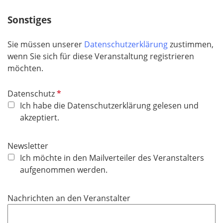
Sonstiges
Sie müssen unserer
Datenschutzerklärung
zustimmen,
wenn Sie sich für diese Veranstaltung registrieren
möchten.
P
Datenschutz
f
Ich habe die Datenschutzerklärung gelesen und
l
akzeptiert.
i
c
Newsletter
h
Ich möchte in den Mailverteiler des Veranstalters
t
aufgenommen werden.
f
e
Nachrichten an den Veranstalter
l
d