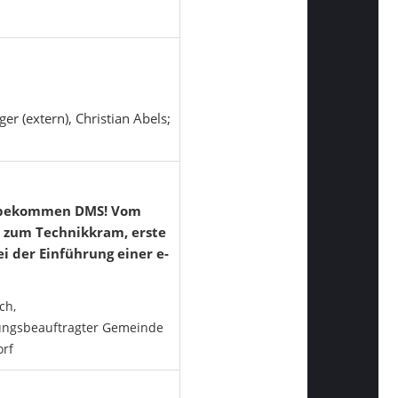
er (extern), Christian Abels;
r bekommen DMS! Vom
 zum Technikkram, erste
ei der Einführung einer e-
ch,
rungsbeauftragter Gemeinde
rf