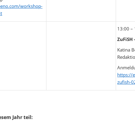
veeno.com/workshop-
it
13:00 –
ZuFiSH 
Katina 
Redaktio
Anmeldu
https:/
zufish-0
sem Jahr teil: