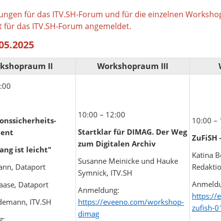
ungen für das ITV.SH-Forum und für die einzelnen Workshop
t für das ITV.SH-Forum angemeldet.
05.2025
kshopraum II
Workshopraum III
:00
10:00 – 12:00
10:00 –
onssicherheits-
Startklar für DIMAG. Der Weg
ent
ZuFiSH 
zum Digitalen Archiv
ang ist leicht"
Katina 
Susanne Meinicke und Hauke
Redaktio
ann, Dataport
Symnick, ITV.SH
Anmeldu
aase, Dataport
Anmeldung:
https:/
 Weidemann, ITV.SH
https://eveeno.com/workshop-
zufish-0
dimag
g: