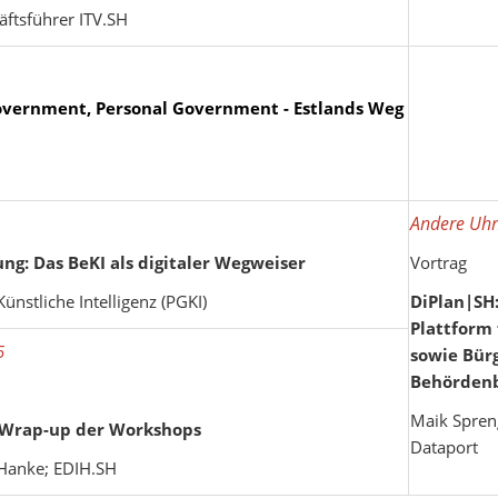
äftsführer ITV.SH
overnment, Personal Government - Estlands Weg
Andere Uhrz
ng: Das BeKI als digitaler Wegweiser
Vortrag
ünstliche Intelligenz (PGKI)
DiPlan|SH:
Plattform
5
sowie Bür
Behördenb
Maik Spreng
– Wrap-up der Workshops
Dataport
 Hanke; EDIH.SH