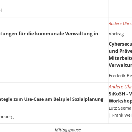
H
Andere Uhrze
stungen für die kommunale Verwaltung in
Vortrag
Cybersecu
und Präve
Mitarbeit
Verwaltu
Frederik Be
Andere Uhrz
SiKoSH - 
ategie zum Use-Case am Beispiel Sozialplanung
Workshop
Lutz Seema
| ​​​​​​​Fran
nneberg
Mittagspause