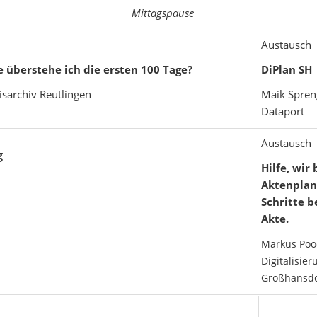
Mittagspause
Austausch
e überstehe ich die ersten 100 Tage?
DiPlan SH
isarchiv Reutlingen
Maik Spreng
Dataport
Austausch
g
Hilfe, wi
Aktenplan
Schritte b
Akte.
Markus Poo
Digitalisie
Großhansdo