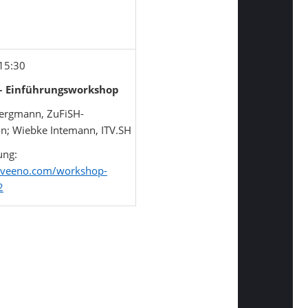
 15:30
– Einführungsworkshop
Bergmann, ZuFiSH-
n; Wiebke Intemann, ITV.SH
ng:
/eveeno.com/workshop-
2