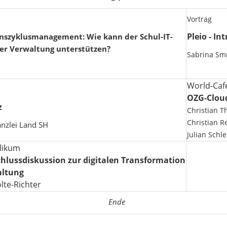
Vortrag
Pleio - In
nszyklusmanagement: Wie kann der Schul-IT-
der Verwaltung unterstützen?
Sabrina Smr
World-Caf
OZG-Cloud
z
Christian 
Christian R
anzlei Land SH
Julian Schl
likum
chlussdiskussion zur digitalen Transformation
ltung
lte-Richter
Ende