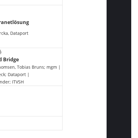
tranetlösung
cka, Dataport
é
 Bridge
Thomsen, Tobias Bruns; mgm |
eck; Dataport |
ender; ITVSH