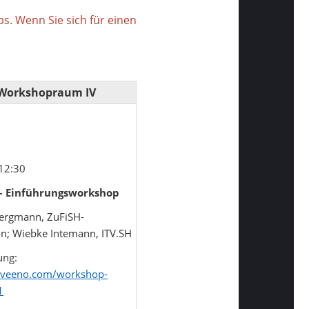
s. Wenn Sie sich für einen
Workshopraum IV
 12:30
– Einführungsworkshop
Bergmann, ZuFiSH-
n; Wiebke Intemann, ITV.SH
ng:
/eveeno.com/workshop-
1