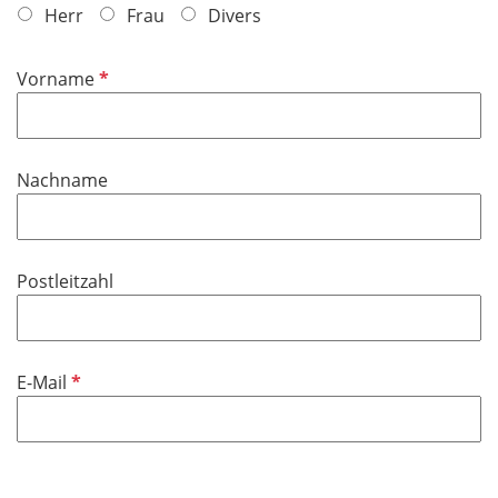
Herr
Frau
Divers
P
Vorname
f
l
i
Nachname
c
h
t
f
Postleitzahl
e
l
d
P
E-Mail
f
l
i
c