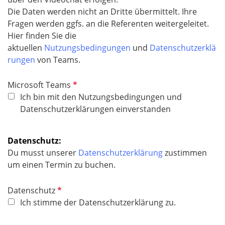
Die Daten werden nicht an Dritte übermittelt. Ihre
Fragen werden ggfs. an die Referenten weitergeleitet.
​​​​​​​Hier finden Sie die
aktuellen
Nutzungsbedingungen
und
Datenschutzerklä
rungen
von Teams.
P
Microsoft Teams
f
Ich bin mit den Nutzungsbedingungen und
l
Datenschutzerklärungen einverstanden
i
c
Datenschutz:
h
Du musst unserer
Datenschutzerklärung
zustimmen
t
um einen Termin zu buchen.
f
e
P
Datenschutz
l
f
Ich stimme der Datenschutzerklärung zu.
d
l