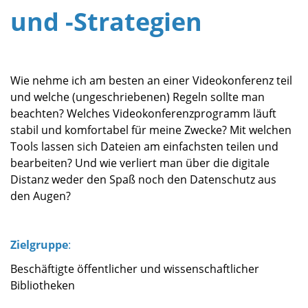
und -Strategien
Wie neh­me ich am bes­ten an einer Video­kon­fe­renz teil
und wel­che (unge­schrie­be­nen) Regeln soll­te man
beach­ten? Wel­ches Video­kon­fe­renz­pro­gramm läuft
sta­bil und kom­for­ta­bel für mei­ne Zwe­cke? Mit wel­chen
Tools las­sen sich Datei­en am ein­fachs­ten tei­len und
bear­bei­ten? Und wie ver­liert man über die digi­ta­le
Distanz weder den Spaß noch den Daten­schutz aus
den Augen?
Zielgruppe
:
Beschäftigte öffentlicher und wissenschaftlicher
Bibliotheken