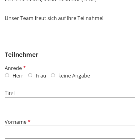
Unser Team freut sich auf Ihre Teilnahme!
Teilnehmer
P
Anrede
f
Herr
Frau
keine Angabe
l
i
Titel
c
h
t
f
P
Vorname
e
f
l
l