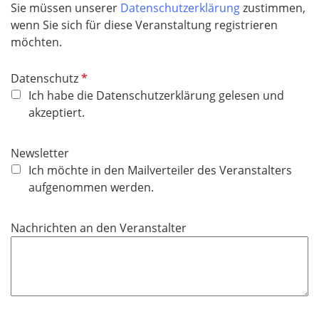
Sie müssen unserer
Datenschutzerklärung
zustimmen,
f
wenn Sie sich für diese Veranstaltung registrieren
e
möchten.
l
d
P
Datenschutz
f
Ich habe die Datenschutzerklärung gelesen und
l
akzeptiert.
i
c
Newsletter
h
Ich möchte in den Mailverteiler des Veranstalters
t
aufgenommen werden.
f
e
Nachrichten an den Veranstalter
l
d