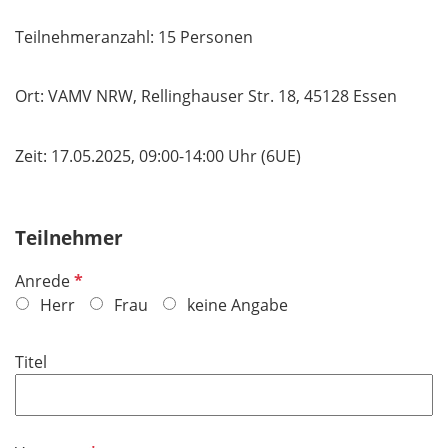
Teilnehmeranzahl: 15 Personen
Ort: VAMV NRW, Rellinghauser Str. 18, 45128 Essen
Zeit: 17.05.2025, 09:00-14:00 Uhr (6UE)
Teilnehmer
P
Anrede
f
Herr
Frau
keine Angabe
l
i
Titel
c
h
t
f