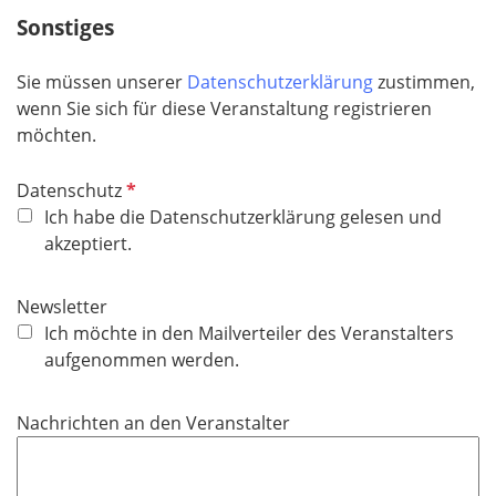
c
Sonstiges
h
t
Sie müssen unserer
Datenschutzerklärung
zustimmen,
f
wenn Sie sich für diese Veranstaltung registrieren
e
möchten.
l
d
P
Datenschutz
f
Ich habe die Datenschutzerklärung gelesen und
l
akzeptiert.
i
c
Newsletter
h
Ich möchte in den Mailverteiler des Veranstalters
t
aufgenommen werden.
f
e
Nachrichten an den Veranstalter
l
d